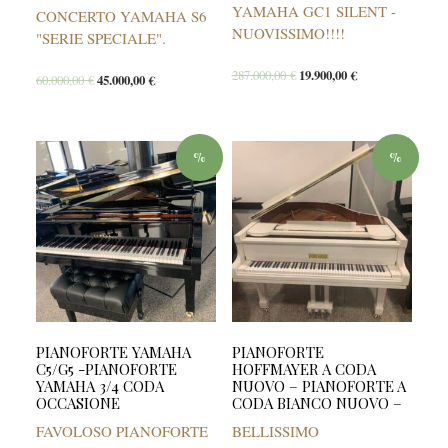
YAMAHA GC1 SILENT -
CONCERTO YAMAHA S6
NUOVISSIMO!!!!
"SERIE SPECIALE".
287.000,00
€
19.900,00
€
60.000,00
€
45.000,00
€
%
%
PIANOFORTE YAMAHA
PIANOFORTE
C5/G5 -PIANOFORTE
HOFFMAYER A CODA
YAMAHA 3/4 CODA
NUOVO – PIANOFORTE A
OCCASIONE
CODA BIANCO NUOVO –
FAVOLOSO PIANOFORTE
BELLISSIMO