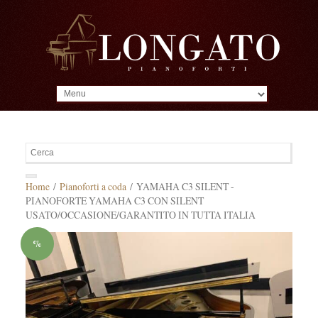
MENU
Home
/
Pianoforti a coda
/ YAMAHA C3 SILENT -
PIANOFORTE YAMAHA C3 CON SILENT
USATO/OCCASIONE/GARANTITO IN TUTTA ITALIA
%