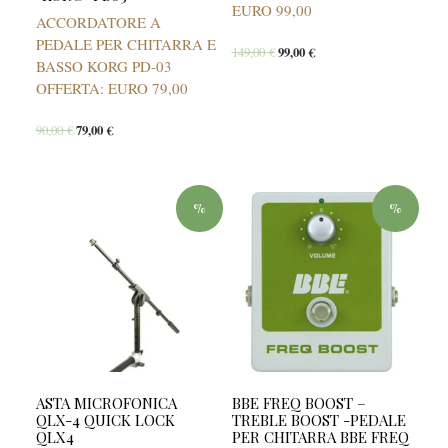
EURO 99,00
ACCORDATORE A
PEDALE PER CHITARRA E
149,00
€
99,00
€
BASSO KORG PD-03
OFFERTA: EURO 79,00
90,00
€
79,00
€
%
%
ASTA MICROFONICA
BBE FREQ BOOST –
QLX-4 QUICK LOCK
TREBLE BOOST -PEDALE
QLX4
PER CHITARRA BBE FREQ