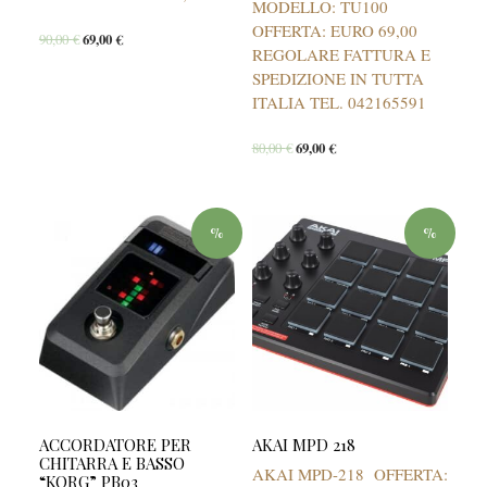
MODELLO: TU100
OFFERTA: EURO 69,00
90,00
€
69,00
€
REGOLARE FATTURA E
SPEDIZIONE IN TUTTA
ITALIA TEL. 042165591
80,00
€
69,00
€
%
%
ACCORDATORE PER
AKAI MPD 218
CHITARRA E BASSO
AKAI MPD-218 OFFERTA:
“KORG” PB03