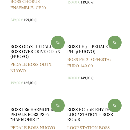
BOSS CHORUS
150,00
€
119,00
€
ENSEMBLE- CE20
249,00
€
199,00
€
%
%
BOSS OD1X- PEDALE
BOSS PH3 – PEDALE BOSS
BOSS OVERDRIVE OD-1X
PH-3(NUOVO)
(NUOVO)
BOSS PH-3 OFFERTA:
PEDALE BOSS OD1X
EURO 149,00
NUOVO
180,00
€
149,00
€
199,00
€
165,00
€
%
%
BOSS PS6 HARMONIST –
BOSS RC-10R RHYTHM
PEDALE BOSS PS-6
LOOP STATION – BOSS
“HARMONIST”
RC10R
PEDALE BOSS NUOVO
LOOP STATION BOSS