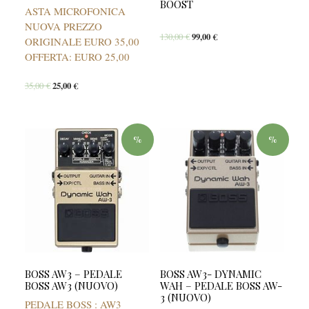
BOOST
ASTA MICROFONICA
NUOVA PREZZO
130,00
€
99,00
€
ORIGINALE EURO 35,00
OFFERTA: EURO 25,00
35,00
€
25,00
€
%
%
BOSS AW3 – PEDALE
BOSS AW3- DYNAMIC
BOSS AW3 (NUOVO)
WAH – PEDALE BOSS AW-
3 (NUOVO)
PEDALE BOSS : AW3