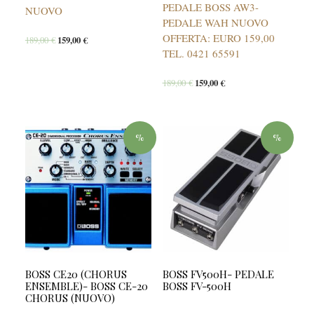
PEDALE BOSS AW3-
NUOVO
PEDALE WAH NUOVO
OFFERTA: EURO 159,00
189,00
€
159,00
€
TEL. 0421 65591
189,00
€
159,00
€
%
%
BOSS CE20 (CHORUS
BOSS FV500H- PEDALE
ENSEMBLE)- BOSS CE-20
BOSS FV-500H
CHORUS (NUOVO)