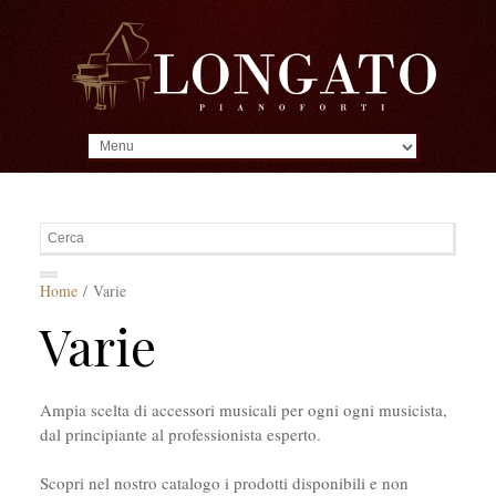
MENU
Home
/ Varie
Varie
Ampia scelta di accessori musicali per ogni ogni musicista,
dal principiante al professionista esperto.
Scopri nel nostro catalogo i prodotti disponibili e non