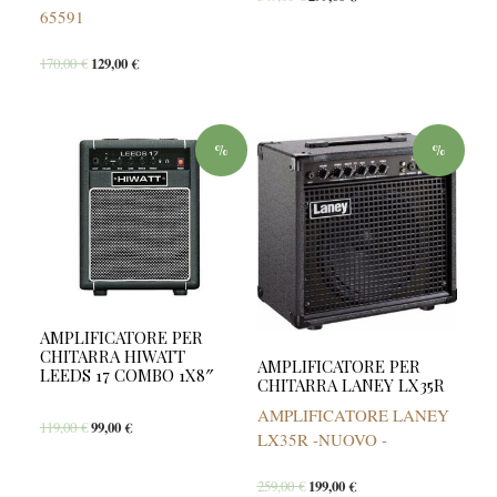
65591
170,00
€
129,00
€
%
%
AMPLIFICATORE PER
CHITARRA HIWATT
AMPLIFICATORE PER
LEEDS 17 COMBO 1X8″
CHITARRA LANEY LX35R
AMPLIFICATORE LANEY
119,00
€
99,00
€
LX35R -NUOVO -
259,00
€
199,00
€