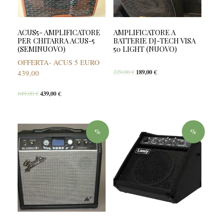
ACUS5- AMPLIFICATORE
AMPLIFICATORE A
PER CHITARRA ACUS-5
BATTERIE DJ-TECH VISA
(SEMINUOVO)
50 LIGHT (NUOVO)
OFFERTA- ACUS 5 EURO
229,00
€
189,00
€
439,00
649,00
€
439,00
€
%
%