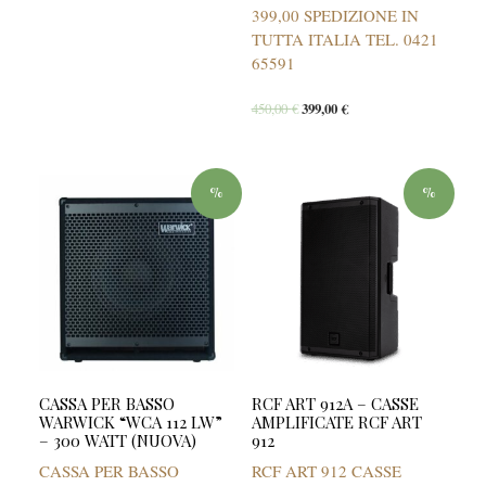
399,00 SPEDIZIONE IN
TUTTA ITALIA TEL. 0421
65591
450,00
€
399,00
€
%
%
CASSA PER BASSO
RCF ART 912A – CASSE
WARWICK “WCA 112 LW”
AMPLIFICATE RCF ART
– 300 WATT (NUOVA)
912
CASSA PER BASSO
RCF ART 912 CASSE