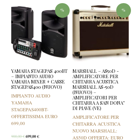
%
%
YAMAHA STAGEPAS 400BT
MARSHALL – AS50D -
– IMPIANTO AUDIO
AMPLIFICATORE PER
YAMAHA MIXER + CASSE
CHITARRA ACUSTICA
STAGEPAS400 (NUOVO)
MARSHALL AS-50D
(NUOVO) –
IMPIANTO AUDIO
AMPLIFICATORI PER
YAMAHA
CHITARRA A SAN DONA’
DI PIAVE (VE)
STAGEPAS400BT-
OFFERTISSIMA EURO
AMPLIFICATORE PER
699,00
CHITARRA ACUSTICA
NUOVO MARSHALL:
900,00
€
699,00
€
AS50D OFFERTA: EURO