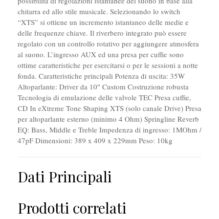
possibilità di regolazioni istantanee del suono in base alla
chitarra ed allo stile musicale. Selezionando lo switch
“XTS” si ottiene un incremento istantaneo delle medie e
delle frequenze chiave. Il riverbero integrato può essere
regolato con un controllo rotativo per aggiungere atmosfera
al suono. L’ingresso AUX ed una presa per cuffie sono
ottime caratteristiche per esercitarsi o per le sessioni a notte
fonda. Caratteristiche principali Potenza di uscita: 35W
Altoparlante: Driver da 10″ Custom Costruzione robusta
Tecnologia di emulazione delle valvole TEC Presa cuffie,
CD In eXtreme Tone Shaping XTS (solo canale Drive) Presa
per altoparlante esterno (minimo 4 Ohm) Springline Reverb
EQ: Bass, Middle e Treble Impedenza di ingresso: 1MOhm /
47pF Dimensioni: 389 x 409 x 229mm Peso: 10kg
Dati Principali
Prodotti correlati