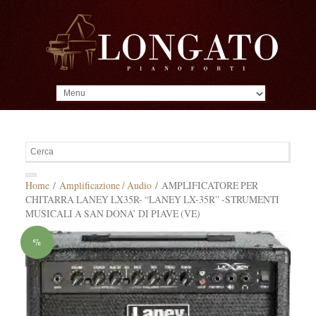
MENU
Home
/
Amplificazione / Audio
/ AMPLIFICATORE PER
CHITARRA LANEY LX35R- “LANEY LX-35R” -STRUMENTI
MUSICALI A SAN DONA’ DI PIAVE (VE)
%