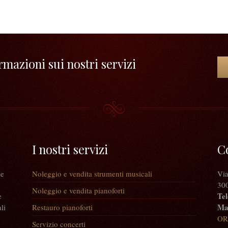
mazioni sui nostri servizi
I nostri servizi
C
 e
Noleggio e vendita strumenti musicali
Via
300
Noleggio e vendita pianoforti
Tel
e
Mai
li
Restauro pianoforti
OR
Servizio concerti