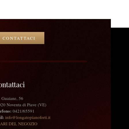
CONTATTACI
ontattaci
 Guaiane, 56
20 Noventa di Piave (VE)
efono:
0421/65591
l:
info@longatopianoforti.it
ARI DEL NEGOZIO