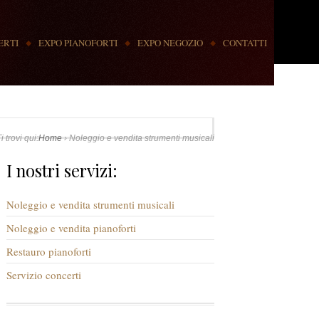
ERTI
EXPO PIANOFORTI
EXPO NEGOZIO
CONTATTI
i trovi qui:
Home
›
Noleggio e vendita strumenti musicali
I nostri servizi:
Noleggio e vendita strumenti musicali
Noleggio e vendita pianoforti
Restauro pianoforti
Servizio concerti