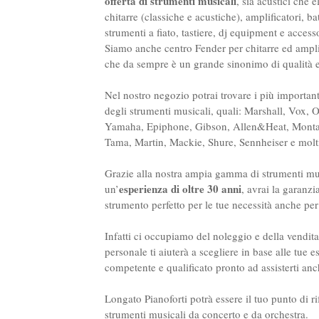
offerta di strumenti musicali
, sia acustici che 
chitarre (classiche e acustiche), amplificatori, bat
strumenti a fiato, tastiere, dj equipment e access
Siamo anche centro Fender per chitarre ed ampli
che da sempre è un grande sinonimo di qualità e
Nel nostro negozio potrai trovare i più importan
degli strumenti musicali, quali: Marshall, Vox, 
Yamaha, Epiphone, Gibson, Allen&Heat, Montar
Tama, Martin, Mackie, Shure, Sennheiser e molti 
Grazie alla nostra ampia gamma di strumenti mu
esperienza di oltre 30 anni
un’
, avrai la garanzi
strumento perfetto per le tue necessità anche per 
Infatti ci occupiamo del noleggio e della vendita
personale ti aiuterà a scegliere in base alle tue 
competente e qualificato pronto ad assisterti anc
Longato Pianoforti potrà essere il tuo punto di r
strumenti musicali da concerto e da orchestra.