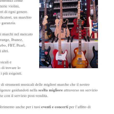
elettronici come
terie violini,
ori di ogni genere.
ficatori, un marchio
 garanzia.
ti marchi nel mercato
Orange, Ibanez,
bo, FBT, Pearl,
altri.
sicali e
a di trovare lo
i più esigenti.
 di strumenti musicali delle migliori marche che il nostro
scelta migliore
esigenze guidandoti nella
attraverso un servizio
he con il servizio post-vendita.
eventi e concerti
iferimento anche per i tuoi
per l’affitto di