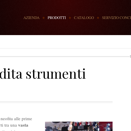
MENU
AZIENDA
PRODOTTI
CATALOGO
SERVIZIO CONC
T
dita strumenti
 neofita alle prime
vasta
ti tra una