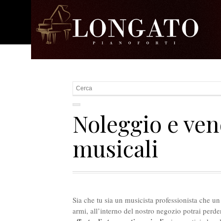
Noleggio e ven
musicali
Sia che tu sia un musicista professionista che un
armi, all’interno del nostro negozio potrai perder