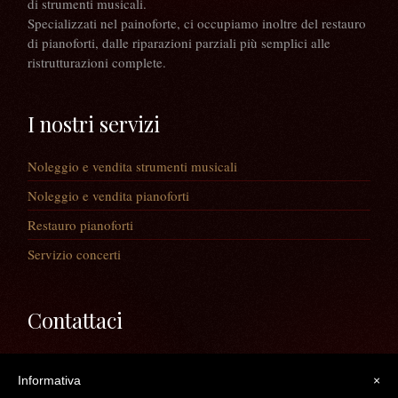
di strumenti musicali.
Specializzati nel painoforte, ci occupiamo inoltre del restauro
di pianoforti, dalle riparazioni parziali più semplici alle
ristrutturazioni complete.
I nostri servizi
Noleggio e vendita strumenti musicali
Noleggio e vendita pianoforti
Restauro pianoforti
Servizio concerti
Contattaci
Via Guaiane, 56
Informativa
×
30020 Noventa di Piave (VE)