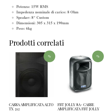
Potenza: 15W RMS
Impedenza nominale di carico: 8 Ohm
Speaker: 8″ Custom
Dimensioni: 305 x 315 x 190mm
Peso: 6kg
Prodotti correlati
%
%
CASSA AMPLIFICATA ALTO
FBT JOLLY 8A- CASSE
TX 312
AMPLIFICATA FBT JOLLY