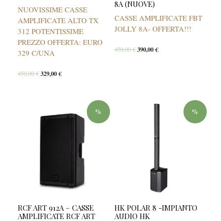
8A (NUOVE)
NUOVISSIME CASSE
CASSE AMPLIFICATE FBT
AMPLIFICATE ALTO TX
JOLLY 8A- OFFERTA!!!
312 POTENTISSIME
PREZZO OFFERTA: EURO
450,00
€
390,00
€
329 C/UNA
450,00
€
329,00
€
%
%
RCF ART 912A – CASSE
HK POLAR 8 -IMPIANTO
AMPLIFICATE RCF ART
AUDIO HK