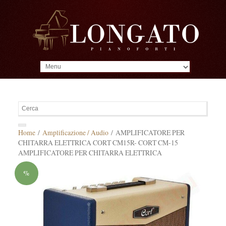
MENU
Home
/
Amplificazione / Audio
/ AMPLIFICATORE PER
CHITARRA ELETTRICA CORT CM15R- CORT CM-15
AMPLIFICATORE PER CHITARRA ELETTRICA
%