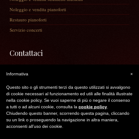
Noleggio e vendita pianoforti
Restauro pianoforti
Servizio concerti
Contattaci
Via Guaiane, 56
Informativa
×
30020 Noventa di Piave (VE)
Telefono:
0421/65591
Questo sito o gli strumenti terzi da questo utilizzati si avvalgono
Mail:
info@longatopianoforti.it
di cookie necessari al funzionamento ed utili alle finalità illustrate
ORARI DEL NEGOZIO
nella cookie policy. Se vuoi saperne di più o negare il consenso
a tutti o ad alcuni cookie, consulta la
cookie policy
.
Chiudendo questo banner, scorrendo questa pagina, cliccando
©2016 Longato Pianoforti di Longato Jean Marie & c. s.n.c. - C.F. /P.IVA /R.I.
su un link o proseguendo la navigazione in altra maniera,
VE 04300830272 -- REA : VE N° 383050
acconsenti all’uso dei cookie.
Top