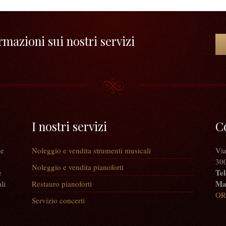
mazioni sui nostri servizi
I nostri servizi
C
 e
Noleggio e vendita strumenti musicali
Via
300
Noleggio e vendita pianoforti
Tel
e
Mai
li
Restauro pianoforti
OR
Servizio concerti