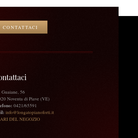
CONTATTACI
ontattaci
 Guaiane, 56
20 Noventa di Piave (VE)
efono:
0421/65591
l:
info@longatopianoforti.it
ARI DEL NEGOZIO