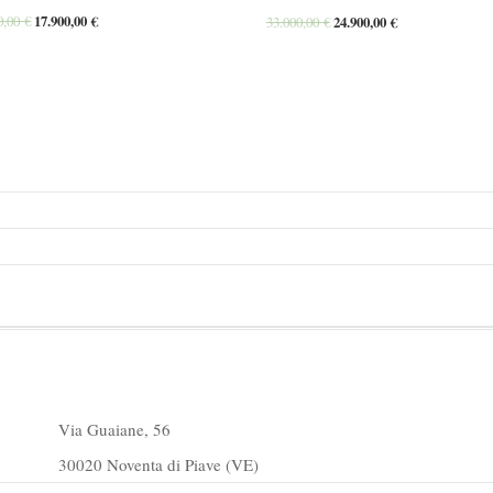
0,00
€
17.900,00
€
33.000,00
€
24.900,00
€
Via Guaiane, 56
30020 Noventa di Piave (VE)