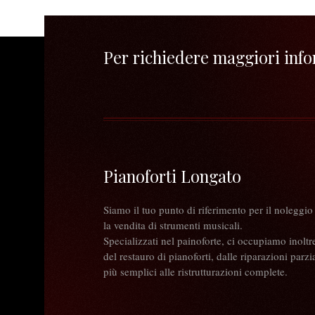
Per richiedere maggiori infor
Pianoforti Longato
Siamo il tuo punto di riferimento per il noleggio
la vendita di strumenti musicali.
Specializzati nel painoforte, ci occupiamo inoltr
del restauro di pianoforti, dalle riparazioni parzia
più semplici alle ristrutturazioni complete.