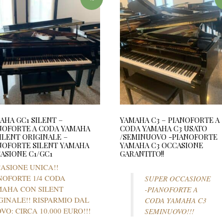
AHA GC1 SILENT –
YAMAHA C3 – PIANOFORTE A
NOFORTE A CODA YAMAHA
CODA YAMAHA C3 USATO
SILENT ORIGINALE –
/SEMINUOVO -PIANOFORTE
NOFORTE SILENT YAMAHA
YAMAHA C3 OCCASIONE
ASIONE C1/GC1
GARANTITO!!
ASIONE UNICA!!
NOFORTE 1/4 CODA
SUPER OCCASIONE
AHA CON SILENT
-PIANOFORTE A
GINALE!! RISPARMIO DAL
CODA YAMAHA C3
VO: CIRCA 10.000 EURO!!!
SEMINUOVO!!!