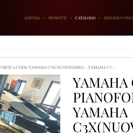
MENU
AZIENDA
PRODOTTI
CATALOGO
SERVIZIO CONC
FORTE A CODA YAMAHA C3X(NUOVISSIMO) – YAMAHA C3 –
YAMAHA 
PIANOFO
YAMAHA
C3X(NUOV