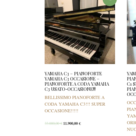
YAMAHA C3 – PIANOFORTE
YAM
YAMAHA C3 OCCASIONE –
PIA
PIANOFORTE A CODA YAMAHA
C1 
C3 USATO-OCCASIONE!!!
PIA
OCC
BELLISSIMO PIANOFORTE A
OCC
CODA YAMAHA C3!!! SUPER
PIA
OCCASIONE!!!!!
YAM
ORI
33.000,00
€
11.900,00
€
NUO