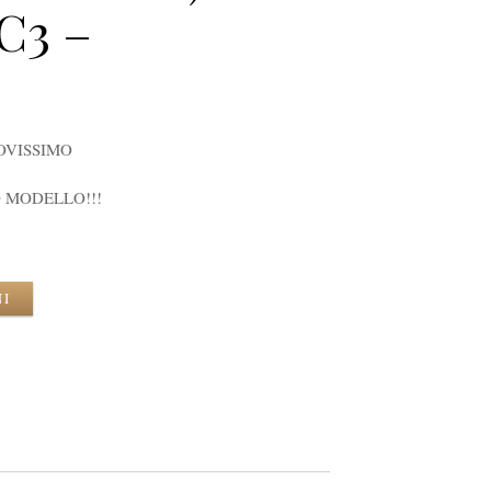
C3 –
OVISSIMO
 MODELLO!!!
NI