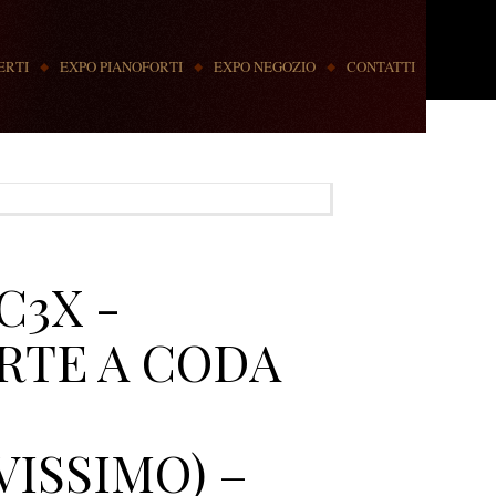
ERTI
EXPO PIANOFORTI
EXPO NEGOZIO
CONTATTI
C3X -
RTE A CODA
ISSIMO) –