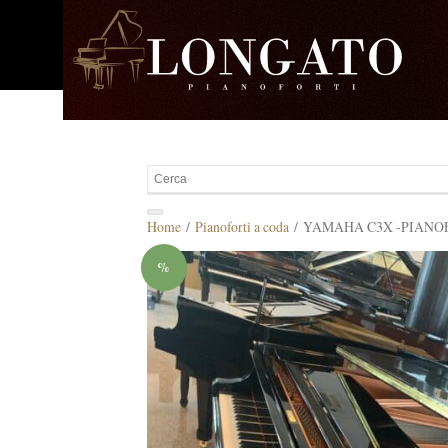
Home
/
Pianoforti a coda
/ YAMAHA C3X -PIANO
%