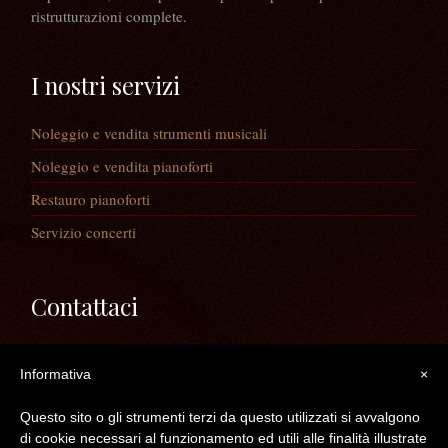
ristrutturazioni complete.
I nostri servizi
Noleggio e vendita strumenti musicali
Noleggio e vendita pianoforti
Restauro pianoforti
Servizio concerti
Contattaci
Via Guaiane, 56
Informativa
×
30020 Noventa di Piave (VE)
Telefono:
0421/65591
Questo sito o gli strumenti terzi da questo utilizzati si avvalgono
Mail:
info@longatopianoforti.it
di cookie necessari al funzionamento ed utili alle finalità illustrate
ORARI DEL NEGOZIO