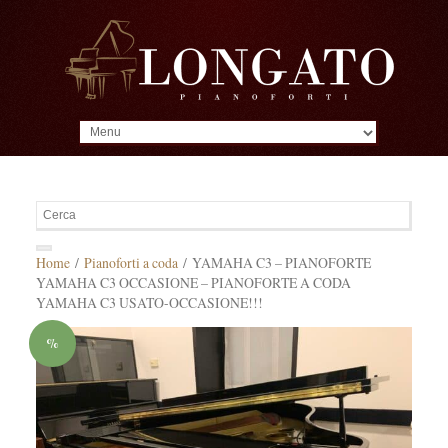
MENU
Home
/
Pianoforti a coda
/ YAMAHA C3 – PIANOFORTE
YAMAHA C3 OCCASIONE – PIANOFORTE A CODA
YAMAHA C3 USATO-OCCASIONE!!!
%