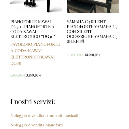
PIANOFORTE KAWAI
YAMAHA C3 SILENT -
DG30 -PIANOFORTE A
PIANOFORTE YAMAHA C3
CODA KAWAI
CON SILENT-
ELETTRONICO “DG30”
OCCASSIONE YAMAHA C3
SILENT!!!
FAVOLOSO PIANOFORTE
A CODA KAWAI
30.000,00
€
14.900,00
€
ELETTRONICO KAWAI
DG30
5.000,00
€
3.899,00
€
I nostri servizi:
Noleggio e vendita strumenti musicali
Noleggio e vendita pianoforti