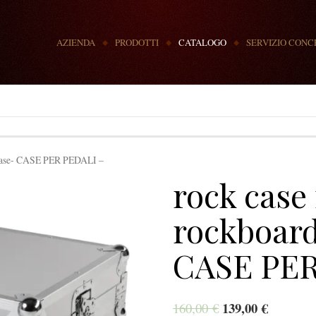
MENU
AZIENDA
PRODOTTI
CATALOGO
SERVIZIO CONC
l case- CASE PER PEDALI –
rock case 
rockboard
CASE PER
139,00
€
160,00
€