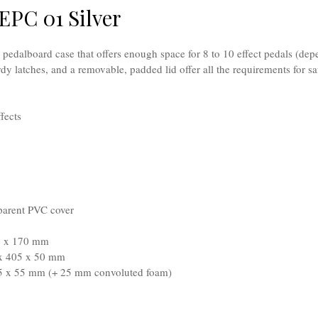
EPC 01 Silver
edalboard case that offers enough space for 8 to 10 effect pedals (depe
rdy latches, and a removable, padded lid offer all the requirements for s
fects
sparent PVC cover
45 x 170 mm
 x 405 x 50 mm
05 x 55 mm (+ 25 mm convoluted foam)