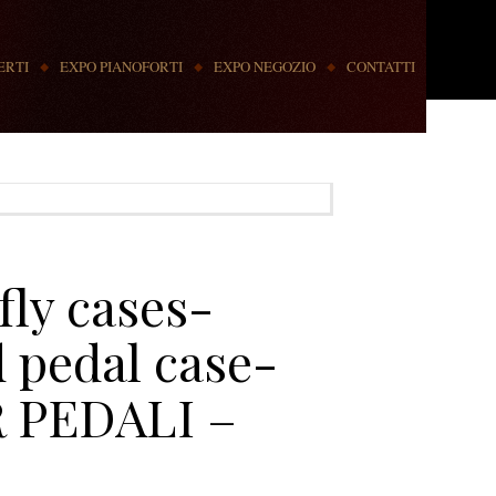
ERTI
EXPO PIANOFORTI
EXPO NEGOZIO
CONTATTI
fly cases-
 pedal case-
 PEDALI –