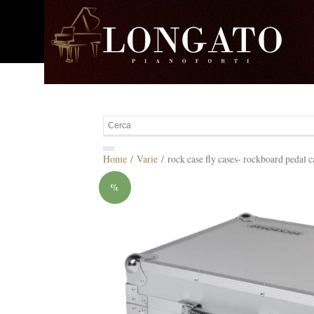
Home
/
Varie
/ rock case fly cases- rockboard peda
%