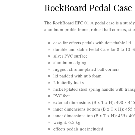
RockBoard Pedal Case 
The RockBoard EPC 01 A pedal case is a sturdy p
aluminum profile frame, robust ball corners, stu
case for effects pedals with detachable lid
durable and stable Pedal Case for 8 to 10 Ef
silver PVC surface
aluminum edging
rugged, chrome-plated ball corners
lid padded with nub foam
2 butterfly locks
nickel-plated steel spring handle with tran
PVC feet
external dimensions (B x T x H): 490 x 4
inner dimensions bottom (B x T x H): 455
inner dimensions top (B x T x H): 455x 4
weight: 6.5 kg
effects pedals not included