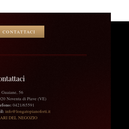
CONTATTACI
ontattaci
 Guaiane, 56
20 Noventa di Piave (VE)
efono:
0421/65591
l:
info@longatopianoforti.it
ARI DEL NEGOZIO