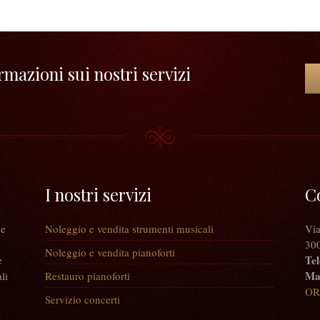
mazioni sui nostri servizi
I nostri servizi
C
 e
Noleggio e vendita strumenti musicali
Via
300
Noleggio e vendita pianoforti
Tel
e
Mai
li
Restauro pianoforti
OR
Servizio concerti