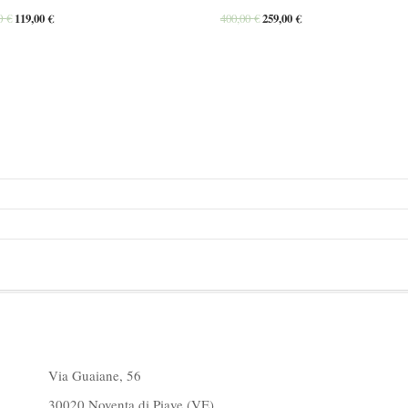
00
€
119,00
€
400,00
€
259,00
€
Via Guaiane, 56
30020 Noventa di Piave (VE)