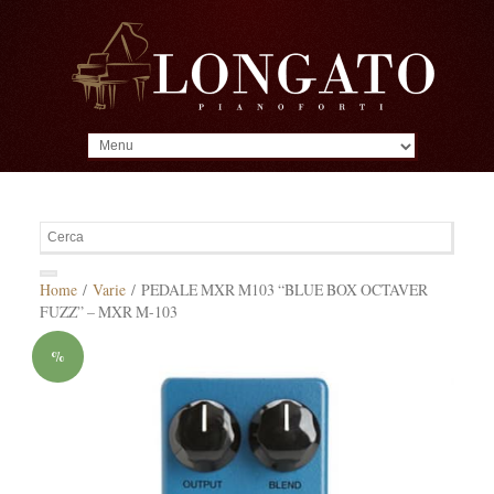
MENU
Home
/
Varie
/ PEDALE MXR M103 “BLUE BOX OCTAVER
FUZZ” – MXR M-103
%