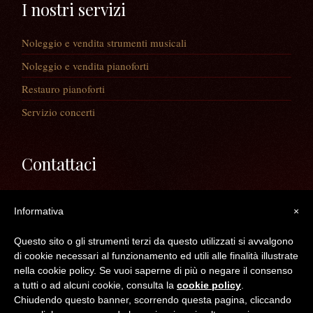
I nostri servizi
Noleggio e vendita strumenti musicali
Noleggio e vendita pianoforti
Restauro pianoforti
Servizio concerti
Contattaci
Via Guaiane, 56
Informativa
×
30020 Noventa di Piave (VE)
Telefono:
0421/65591
Questo sito o gli strumenti terzi da questo utilizzati si avvalgono
Mail:
info@longatopianoforti.it
di cookie necessari al funzionamento ed utili alle finalità illustrate
ORARI DEL NEGOZIO
nella cookie policy. Se vuoi saperne di più o negare il consenso
a tutti o ad alcuni cookie, consulta la
cookie policy
.
Chiudendo questo banner, scorrendo questa pagina, cliccando
©2016 Longato Pianoforti di Longato Jean Marie & c. s.n.c. - C.F. /P.IVA /R.I.