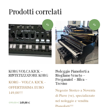
Prodotti correlati
%
%
KORG VOLCA KICK –
Noleggio Pianoforti a
SINTETIZZATORE KORG
Mogliano Veneto –
Preganziol – Silea –
KORG - VOLCA KICK -
Treviso
OFFERTISSIMA EURO
Negozio Storico a Noventa
149,00!!!
di Piave (ve), specializzato
nel noleggio e vendita
199,00
€
149,00
€
Pianoforti!!!