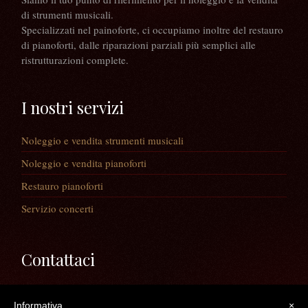
di strumenti musicali.
Specializzati nel painoforte, ci occupiamo inoltre del restauro
di pianoforti, dalle riparazioni parziali più semplici alle
ristrutturazioni complete.
I nostri servizi
Noleggio e vendita strumenti musicali
Noleggio e vendita pianoforti
Restauro pianoforti
Servizio concerti
Contattaci
Via Guaiane, 56
Informativa
×
30020 Noventa di Piave (VE)