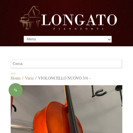
MENU
Home
/
Varie
/ VIOLONCELLO NUOVO 3/4 –
%