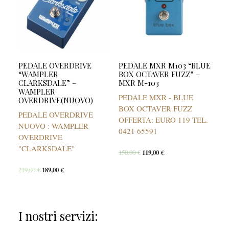
PEDALE OVERDRIVE
PEDALE MXR M103 “BLUE
“WAMPLER
BOX OCTAVER FUZZ” –
CLARKSDALE” –
MXR M-103
WAMPLER
PEDALE MXR - BLUE
OVERDRIVE(NUOVO)
BOX OCTAVER FUZZ
PEDALE OVERDRIVE
OFFERTA: EURO 119 TEL.
NUOVO : WAMPLER
0421 65591
OVERDRIVE
"CLARKSDALE"
150,00
€
119,00
€
219,00
€
189,00
€
I nostri servizi: