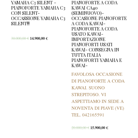
YAMAHA C3 SILENT -
PIANOFORTE A CODA
PIANOFORTE YAMAHA C3
KAWAI CA40
CON SILENT-
(SEMINUOVO)-
OCCASSIONE YAMAHA C3
OCCASIONE PIANOFORTE
SILENT!!!
A CODA KAWAI-
PIANOFORTE A CODA
USATO KAWAI-
30.000,00
€
14.900,00
€
IMPORTAZIONE
PIANOFORTI USATI
KAWAI- CONSEGNA IN
TUTTA ITALIA
PIANOFORTI YAMAHA E
KAWAI-
FAVOLOSA OCCASIONE
DI PIANOFORTE A CODA
KAWAI. SUONO
STREPITOSO. VI
ASPETTIAMO IN SEDE A
NOVENTA DI PIAVE (VE)
TEL. 042165591
20.000,00
€
15.900,00
€