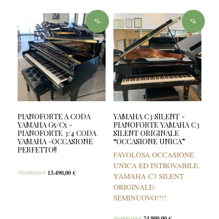
%
%
PIANOFORTE A CODA
YAMAHA C3 SILENT -
YAMAHA G5/C5 -
PIANOFORTE YAMAHA C3
PIANOFORTE 3/4 CODA
SILENT ORIGINALE
YAMAHA -OCCASIONE
“OCCASIONE UNICA”
PERFETTO!!
FAVOLOSA OCCASIONE
UNICA ED INTROVABILE.
35.000,00
€
13.490,00
€
YAMAHA C3 SILENT
ORIGINALE-
SEMINUOVO!!!!
36.000,00
€
24.900,00
€