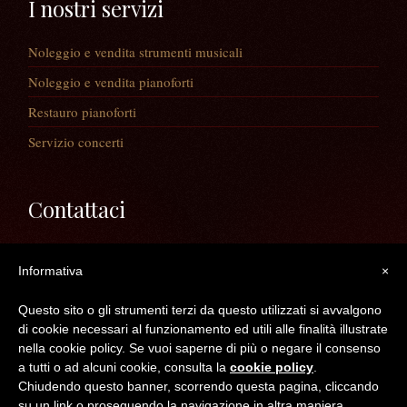
I nostri servizi
Noleggio e vendita strumenti musicali
Noleggio e vendita pianoforti
Restauro pianoforti
Servizio concerti
Contattaci
Via Guaiane, 56
Informativa
×
30020 Noventa di Piave (VE)
Telefono:
0421/65591
Questo sito o gli strumenti terzi da questo utilizzati si avvalgono
Mail:
info@longatopianoforti.it
di cookie necessari al funzionamento ed utili alle finalità illustrate
ORARI DEL NEGOZIO
nella cookie policy. Se vuoi saperne di più o negare il consenso
a tutti o ad alcuni cookie, consulta la
cookie policy
.
Chiudendo questo banner, scorrendo questa pagina, cliccando
©2016 Longato Pianoforti di Longato Jean Marie & c. s.n.c. - C.F. /P.IVA /R.I.
su un link o proseguendo la navigazione in altra maniera,