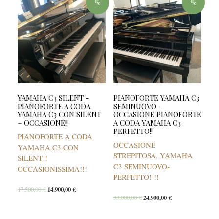
%
%
YAMAHA C3 SILENT -
PIANOFORTE YAMAHA C3
PIANOFORTE A CODA
SEMINUOVO –
YAMAHA C3 CON SILENT
OCCASIONE PIANOFORTE
– OCCASIONE!!
A CODA YAMAHA C3
PERFETTO!!
PIANOFORTE A CODA
OCCASIONE
YAMAHA C3 CON
STREPITOSA, YAMAHA
SILENT!!
C3 SEMINUOVO-
OCCASIONISSIMA!!!
PERFETTO!!!!
17.500,00
€
14.900,00
€
33.000,00
€
24.900,00
€