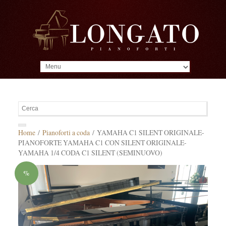
MENU
Home
/
Pianoforti a coda
/ YAMAHA C1 SILENT ORIGINALE-
PIANOFORTE YAMAHA C1 CON SILENT ORIGINALE-
YAMAHA 1/4 CODA C1 SILENT (SEMINUOVO)
%