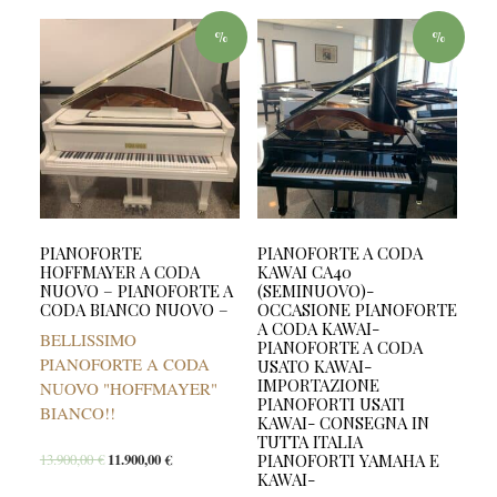
%
%
PIANOFORTE
PIANOFORTE A CODA
HOFFMAYER A CODA
KAWAI CA40
NUOVO – PIANOFORTE A
(SEMINUOVO)-
CODA BIANCO NUOVO –
OCCASIONE PIANOFORTE
A CODA KAWAI-
BELLISSIMO
PIANOFORTE A CODA
PIANOFORTE A CODA
USATO KAWAI-
IMPORTAZIONE
NUOVO "HOFFMAYER"
PIANOFORTI USATI
BIANCO!!
KAWAI- CONSEGNA IN
TUTTA ITALIA
PIANOFORTI YAMAHA E
13.900,00
€
11.900,00
€
KAWAI-