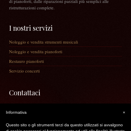
di pianoforti, dalle riparazioni parziali più semplici alle
ristrutturazioni complete.
I nostri servizi
Noleggio e vendita strumenti musicali
Noleggio e vendita pianoforti
Restauro pianoforti
Servizio concerti
Contattaci
Via Guaiane, 56
Informativa
×
30020 Noventa di Piave (VE)
Telefono:
0421/65591
Questo sito o gli strumenti terzi da questo utilizzati si avvalgono
Mail:
info@longatopianoforti.it