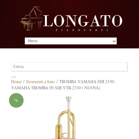
MENU
Home
/
Strumenti a fiato
/ TROMBA YAMAHA SIB 2330-
YAMAHA TROMBA IN SIB YTR-2330 ( NUOVA)
%