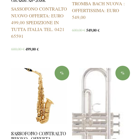
GRASSI AS-20SK
TROMBA BACH NUOVA :
SASSOFONO CONTRALTO
OFFERTISSIMA: EURO
NUOVO OFFERTA: EURO
549,00
499,00 SPEDIZIONE IN
TUTTA ITALIA TEL. 0421
600,00
€
549,00
€
65591
600,00
€
499,00
€
%
%
SASSOFONO CONTRALTO
NUOVO -OFFERTA