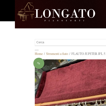
Home
/
Strumenti a fiato
/ FLAUTO JUPITER JFL 
%