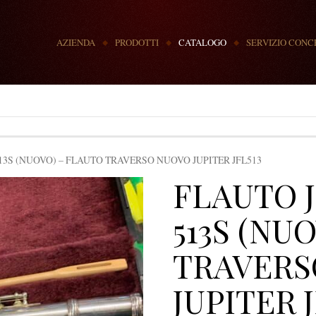
MENU
AZIENDA
PRODOTTI
CATALOGO
SERVIZIO CONC
513S (NUOVO) – FLAUTO TRAVERSO NUOVO JUPITER JFL513
FLAUTO J
513S (NU
TRAVERS
JUPITER J