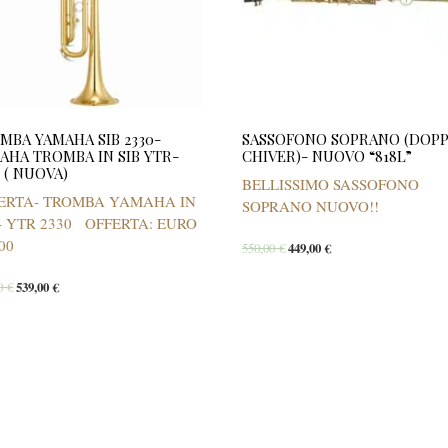
MBA YAMAHA SIB 2330-
SASSOFONO SOPRANO (DOPP
AHA TROMBA IN SIB YTR-
CHIVER)- NUOVO “818L”
0 ( NUOVA)
BELLISSIMO SASSOFONO
ERTA- TROMBA YAMAHA IN
SOPRANO NUOVO!!
 - YTR 2330 OFFERTA: EURO
00
550,00
€
449,00
€
00
€
539,00
€