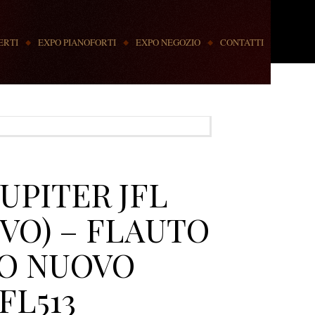
ERTI
EXPO PIANOFORTI
EXPO NEGOZIO
CONTATTI
UPITER JFL
OVO) – FLAUTO
O NUOVO
FL513