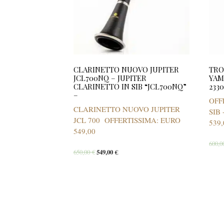
CLARINETTO NUOVO JUPITER
TRO
JCL700NQ – JUPITER
YAM
CLARINETTO IN SIB “JCL700NQ”
233
–
OFF
CLARINETTO NUOVO JUPITER
SIB
JCL 700 OFFERTISSIMA: EURO
539,
549,00
600,
650,00
€
549,00
€