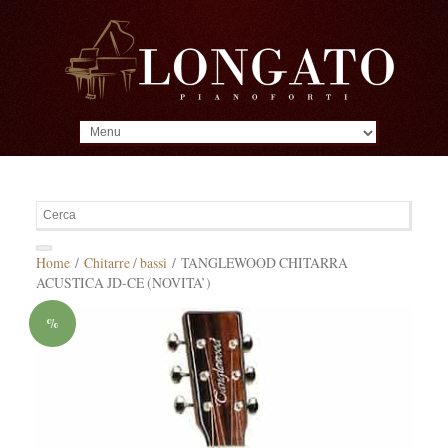
MENU
Home
/
Chitarre / bassi
/ TANGLEWOOD CHITARRA
ACUSTICA JD-CE (NOVITA’)
%