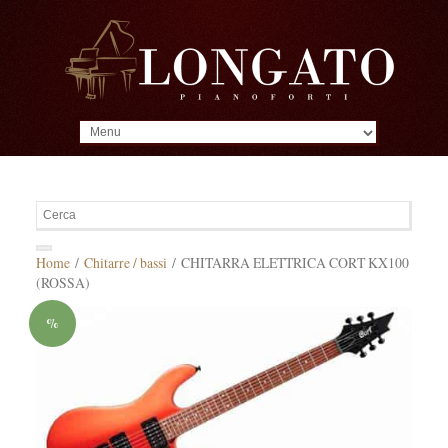
MENU
Home
/
Chitarre / bassi
/ CHITARRA ELETTRICA CORT KX100
(ROSSA)
%