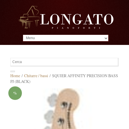
MENU
Home
/
Chitarre / bassi
/ SQUIER AFFINITY PRECISION BASS
PJ (BLACK)
%