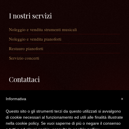
I nostri servizi
Noleggio e vendita strumenti musicali
Noleggio e vendita pianoforti
Restauro pianoforti
Servizio concerti
Contattaci
Via Guaiane, 56
Informativa
×
30020 Noventa di Piave (VE)
Telefono:
0421/65591
Questo sito o gli strumenti terzi da questo utilizzati si avvalgono
Mail:
info@longatopianoforti.it
di cookie necessari al funzionamento ed utili alle finalità illustrate
ORARI DEL NEGOZIO
nella cookie policy. Se vuoi saperne di più o negare il consenso