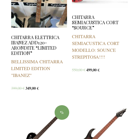
CHITARRA
SEMIACUSTICA CORT
“SOURCE”
CHITARRA
CHITARRA ELETTRICA
IBANEZ ADD120-
SEMIACUSTICA CORT
ARONDITE “LIMITED
MODELLO: SOUNCE
EDITION”
STREPITOSA!!!!
BELLISSIMA CHITARRA
LIMITED EDITION
550,00
€
499,00
€
"IBANEZ"
399,00
€
349,00
€
%