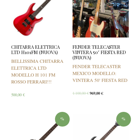
CHITARRA ELETTRICA
FENDER TELECASTER
LTD H101FM (NUOVA)
VINTERA 50′ FIESTA RED
(NUOVA)
BELLISSIMA CHITARRA
FENDER TELECASTER
ELETTRICA LTD
MEXICO MODELLO:
MODELLO H 101 FM
VINTERA 50' FIESTA RED
ROSSO FERRARI!!!
1.100,00
€
969,00
€
500,00
€
%
%