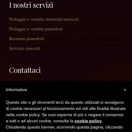
I nostri servizi
Noleggio e vendita strumenti musicali
Noleggio e vendita pianoforti
Restauro pianoforti
Servizio concerti
Contattaci
Via Guaiane, 56
Informativa
×
30020 Noventa di Piave (VE)
Telefono:
0421/65591
Questo sito o gli strumenti terzi da questo utilizzati si avvalgono
Mail:
info@longatopianoforti.it
di cookie necessari al funzionamento ed utili alle finalità illustrate
ORARI DEL NEGOZIO
nella cookie policy. Se vuoi saperne di più o negare il consenso
a tutti o ad alcuni cookie, consulta la
cookie policy
.
Chiudendo questo banner, scorrendo questa pagina, cliccando
©2016 Longato Pianoforti di Longato Jean Marie & c. s.n.c. - C.F. /P.IVA /R.I.