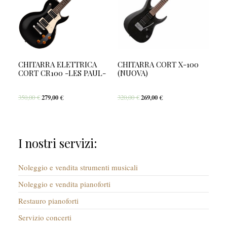
CHITARRA ELETTRICA
CHITARRA CORT X-100
CORT CR100 -LES PAUL-
(NUOVA)
350,00
€
279,00
€
320,00
€
269,00
€
I nostri servizi:
Noleggio e vendita strumenti musicali
Noleggio e vendita pianoforti
Restauro pianoforti
Servizio concerti