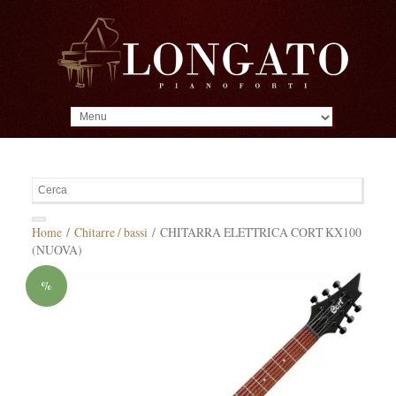
MENU
Home
/
Chitarre / bassi
/ CHITARRA ELETTRICA CORT KX100
(NUOVA)
%