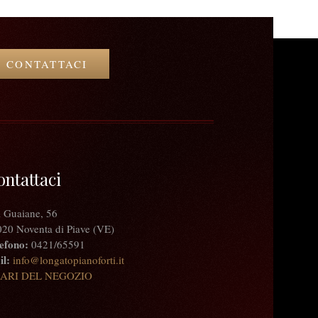
CONTATTACI
ontattaci
 Guaiane, 56
20 Noventa di Piave (VE)
efono:
0421/65591
l:
info@longatopianoforti.it
ARI DEL NEGOZIO