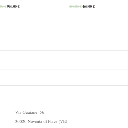
,00
€
969,00
€
499,00
€
469,00
€
Via Guaiane, 56
30020 Noventa di Piave (VE)