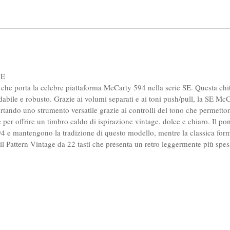
UE
che porta la celebre piattaforma McCarty 594 nella serie SE. Questa chita
abile e robusto. Grazie ai volumi separati e ai toni push/pull, la SE Mc
tando uno strumento versatile grazie ai controlli del tono che permetton
 per offrire un timbro caldo di ispirazione vintage, dolce e chiaro. Il p
94 e mantengono la tradizione di questo modello, mentre la classica for
il Pattern Vintage da 22 tasti che presenta un retro leggermente più spes