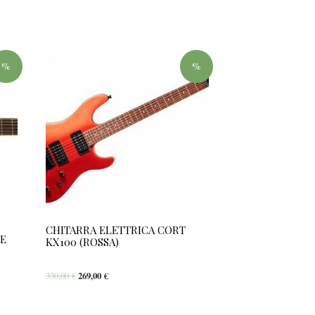
%
%
CHITARRA ELETTRICA CORT
0E
KX100 (ROSSA)
330,00
€
269,00
€