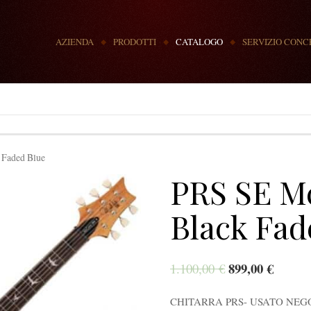
MENU
AZIENDA
PRODOTTI
CATALOGO
SERVIZIO CONC
 Faded Blue
PRS SE M
Black Fad
899,00
€
1.100,00
€
CHITARRA PRS- USATO NEG