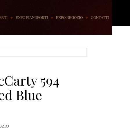
ERTI
EXPO PIANOFORTI
EXPO NEGOZIO
CONTATTI
cCarty 594
ed Blue
OZIO