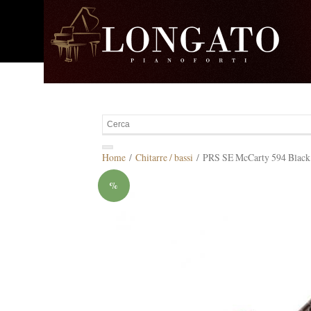
Home
/
Chitarre / bassi
/ PRS SE McCarty 594 Black
%