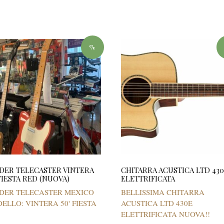
%
DER TELECASTER VINTERA
CHITARRA ACUSTICA LTD 43
 FIESTA RED (NUOVA)
ELETTRIFICATA
DER TELECASTER MEXICO
BELLISSIMA CHITARRA
ELLO: VINTERA 50' FIESTA
ACUSTICA LTD 430E
D
ELETTRIFICATA NUOVA!!