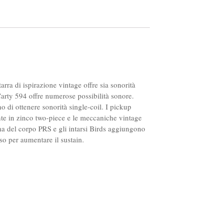
rra di ispirazione vintage offre sia sonorità
Carty 594 offre numerose possibilità sonore.
o di ottenere sonorità single-coil. I pickup
onte in zinco two-piece e le meccaniche vintage
ma del corpo PRS e gli intarsi Birds aggiungono
so per aumentare il sustain.