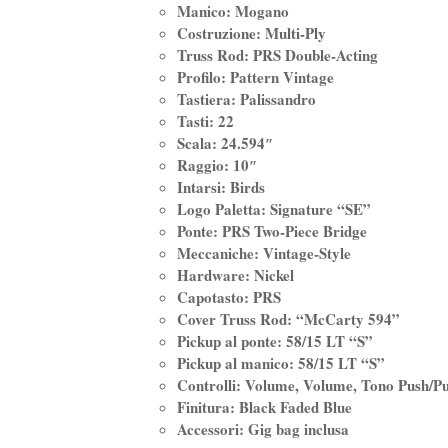
Manico: Mogano
Costruzione: Multi-Ply
Truss Rod: PRS Double-Acting
Profilo: Pattern Vintage
Tastiera: Palissandro
Tasti: 22
Scala: 24.594″
Raggio: 10″
Intarsi: Birds
Logo Paletta: Signature “SE”
Ponte: PRS Two-Piece Bridge
Meccaniche: Vintage-Style
Hardware: Nickel
Capotasto: PRS
Cover Truss Rod: “McCarty 594”
Pickup al ponte: 58/15 LT “S”
Pickup al manico: 58/15 LT “S”
Controlli: Volume, Volume, Tono Push/Pul
Finitura: Black Faded Blue
Accessori: Gig bag inclusa