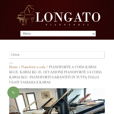
MENU
Home
/
Pianoforti a coda
/ PIANOFORTE A CODA KAWAI
KG1E- KAWAI KG 1E- OCCASIONE PIANOFORTE 1/4 CODA
KAWAI KG1 -PIANOFORTI GARANTITI IN TUTTA ITALIA
USATI YAMAHA E KAWAI-
%