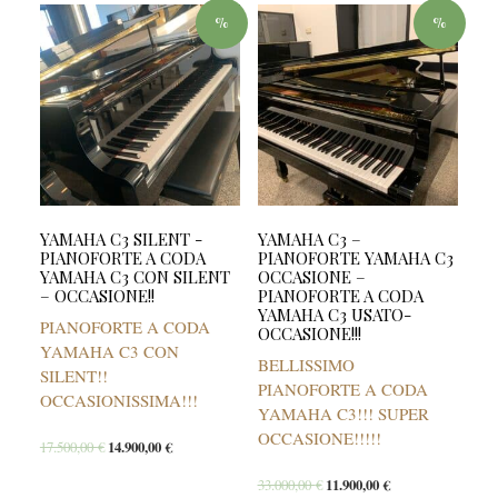
%
%
YAMAHA C3 SILENT -
YAMAHA C3 –
PIANOFORTE A CODA
PIANOFORTE YAMAHA C3
YAMAHA C3 CON SILENT
OCCASIONE –
– OCCASIONE!!
PIANOFORTE A CODA
YAMAHA C3 USATO-
PIANOFORTE A CODA
OCCASIONE!!!
YAMAHA C3 CON
BELLISSIMO
SILENT!!
PIANOFORTE A CODA
OCCASIONISSIMA!!!
YAMAHA C3!!! SUPER
OCCASIONE!!!!!
17.500,00
€
14.900,00
€
33.000,00
€
11.900,00
€