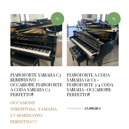
%
%
PIANOFORTE YAMAHA C3
PIANOFORTE A CODA
SEMINUOVO –
YAMAHA G5/C5 -
OCCASIONE PIANOFORTE
PIANOFORTE 3/4 CODA
A CODA YAMAHA C3
YAMAHA -OCCASIONE
PERFETTO!!
PERFETTO!!
OCCASIONE
35.000,00
€
13.490,00
€
STREPITOSA, YAMAHA
C3 SEMINUOVO-
PERFETTO!!!!