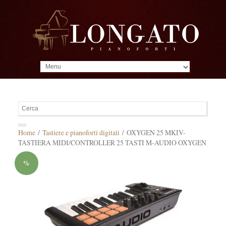
MENU
Home
/
Tastiere e pianoforti digitali
/ OXYGEN 25 MKIV-
TASTIERA MIDI/CONTROLLER 25 TASTI M-AUDIO OXYGEN
%