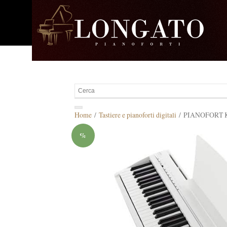
Home
/
Tastiere e pianoforti digitali
/ PIANOFORT K
%