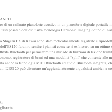
BIANCO
ono di un raffinato pianoforte acustico in un pianoforte digitale portatile
sti pesati e dell’esclusiva tecnologia Harmonic Imaging Sound di Kaw
rto Shigeru EX di Kawai sono state meticolosamente registrate e riprodo
ell’ES120 faranno sentire i pianisti come se si esibissero su un ottimo 
nettività Bluetooth per permettere una miriade di funzioni di lezione tr
nomo, registratore di brani ed una modalità “split” che consente alle m
ta anche la tecnologia MIDI Bluetooth ed audio Bluetooth integrata, ch
tati. L’ES120 può diventare un’aggiunta attraente a qualsiasi ambiente c
ti
liorata