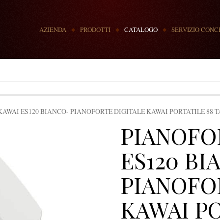
MENU
AZIENDA
PRODOTTI
CATALOGO
SERVIZIO CONC
AWAI ES120 BIANCO- PIANOFORTE DIGITALE KAWAI PORTATILE 88 TA
PIANOFO
ES120 BI
PIANOFO
KAWAI PO