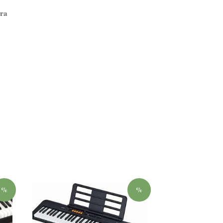
ora
%
%