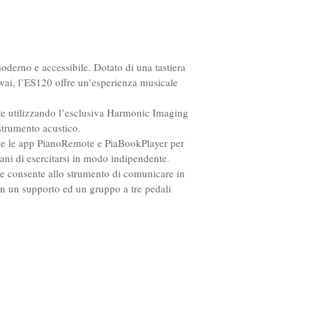
 moderno e accessibile. Dotato di una tastiera
ai, l’ES120 offre un’esperienza musicale
tte utilizzando l’esclusiva Harmonic Imaging
strumento acustico.
amite le app PianoRemote e PiaBookPlayer per
ani di esercitarsi in modo indipendente.
e consente allo strumento di comunicare in
on un supporto ed un gruppo a tre pedali