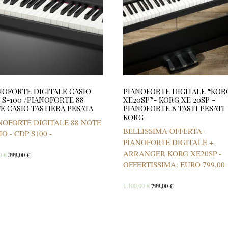
NOFORTE DIGITALE CASIO
PIANOFORTE DIGITALE “KOR
 S-100 /PIANOFORTE 88
XE20SP”- KORG XE 20SP -
E CASIO TASTIERA PESATA
PIANOFORTE 8 TASTI PESATI 
KORG-
NOFORTE DIGITALE 88 NOTE
BELLISSIMA OFFERTA-
IO - CDP S100 -
PIANOFORTE DIGITALE +
ARRANGER KORG XE20SP -
00
€
399,00
€
OFFERTISSIMA: EURO 799,00
1.100,00
€
799,00
€