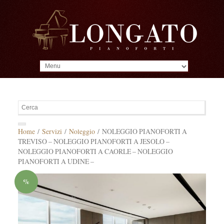
MENU
Home
/
Servizi
/
Noleggio
/ NOLEGGIO PIANOFORTI A
TREVISO – NOLEGGIO PIANOFORTI A JESOLO –
NOLEGGIO PIANOFORTI A CAORLE – NOLEGGIO
PIANOFORTI A UDINE –
%