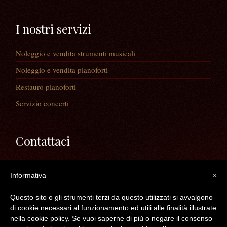
I nostri servizi
Noleggio e vendita strumenti musicali
Noleggio e vendita pianoforti
Restauro pianoforti
Servizio concerti
Contattaci
Via Guaiane, 56
Informativa
30020 Noventa di Piave (VE)
×
Telefono:
0421/65591
Questo sito o gli strumenti terzi da questo utilizzati si avvalgono
Mail:
info@longatopianoforti.it
di cookie necessari al funzionamento ed utili alle finalità illustrate
ORARI DEL NEGOZIO
nella cookie policy. Se vuoi saperne di più o negare il consenso