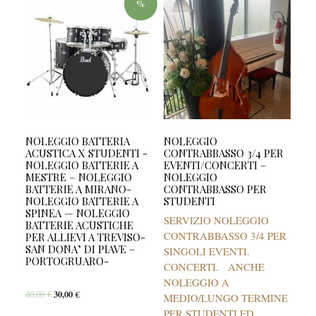
%
NOLEGGIO BATTERIA
NOLEGGIO
ACUSTICA X STUDENTI -
CONTRABBASSO 3/4 PER
NOLEGGIO BATTERIE A
EVENTI/CONCERTI –
MESTRE – NOLEGGIO
NOLEGGIO
BATTERIE A MIRANO-
CONTRABBASSO PER
NOLEGGIO BATTERIE A
STUDENTI
SPINEA — NOLEGGIO
SERVIZIO NOLEGGIO
BATTERIE ACUSTICHE
CONTRABBASSO 3/4 PER
PER ALLIEVI A TREVISO-
SAN DONA’ DI PIAVE –
SINGOLI EVENTI.
PORTOGRUARO-
CONCERTI. ANCHE
NOLEGGIO A
40,00
€
30,00
€
MEDIO/LUNGO TERMINE
PER STUDENTI ED