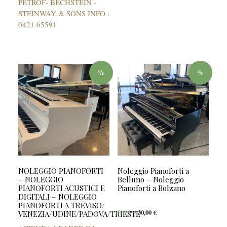
PETROF- BECHSTEIN -
STEINWAY & SONS INFO :
0421 65591
%
%
NOLEGGIO PIANOFORTI
Noleggio Pianoforti a
– NOLEGGIO
Belluno – Noleggio
PIANOFORTI ACUSTICI E
Pianoforti a Bolzano
DIGITALI – NOLEGGIO
PIANOFORTI A TREVISO/
50,00
€
30,00
€
VENEZIA/UDINE/PADOVA/TRIESTE