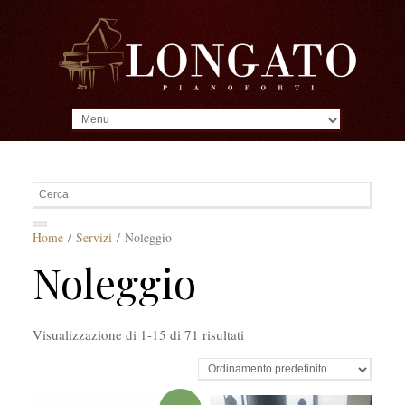
MENU
Home
/
Servizi
/ Noleggio
Noleggio
Visualizzazione di 1-15 di 71 risultati