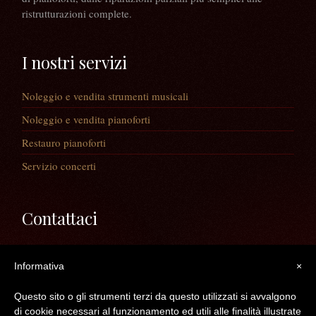
ristrutturazioni complete.
I nostri servizi
Noleggio e vendita strumenti musicali
Noleggio e vendita pianoforti
Restauro pianoforti
Servizio concerti
Contattaci
Via Guaiane, 56
Informativa
×
30020 Noventa di Piave (VE)
Telefono:
0421/65591
Questo sito o gli strumenti terzi da questo utilizzati si avvalgono
Mail:
info@longatopianoforti.it
di cookie necessari al funzionamento ed utili alle finalità illustrate
ORARI DEL NEGOZIO