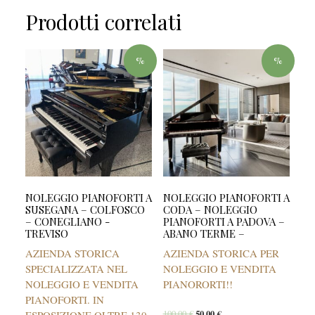
Prodotti correlati
%
%
NOLEGGIO PIANOFORTI A
NOLEGGIO PIANOFORTI A
SUSEGANA – COLFOSCO
CODA – NOLEGGIO
– CONEGLIANO -
PIANOFORTI A PADOVA –
TREVISO
ABANO TERME –
AZIENDA STORICA
AZIENDA STORICA PER
SPECIALIZZATA NEL
NOLEGGIO E VENDITA
NOLEGGIO E VENDITA
PIANORORTI!!
PIANOFORTI. IN
100,00
€
50,00
€
ESPOSIZIONE OLTRE 130