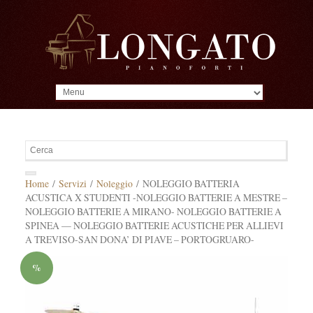
MENU
Home
/
Servizi
/
Noleggio
/ NOLEGGIO BATTERIA
ACUSTICA X STUDENTI -NOLEGGIO BATTERIE A MESTRE –
NOLEGGIO BATTERIE A MIRANO- NOLEGGIO BATTERIE A
SPINEA — NOLEGGIO BATTERIE ACUSTICHE PER ALLIEVI
A TREVISO-SAN DONA’ DI PIAVE – PORTOGRUARO-
%