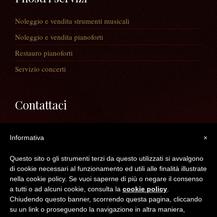
Noleggio e vendita strumenti musicali
Noleggio e vendita pianoforti
Restauro pianoforti
Servizio concerti
Contattaci
Via Guaiane, 56
Informativa
×
30020 Noventa di Piave (VE)
Telefono:
0421/65591
Questo sito o gli strumenti terzi da questo utilizzati si avvalgono
Mail:
info@longatopianoforti.it
di cookie necessari al funzionamento ed utili alle finalità illustrate
ORARI DEL NEGOZIO
nella cookie policy. Se vuoi saperne di più o negare il consenso
a tutti o ad alcuni cookie, consulta la
cookie policy
.
Chiudendo questo banner, scorrendo questa pagina, cliccando
©2016 Longato Pianoforti di Longato Jean Marie & c. s.n.c. - C.F. /P.IVA /R.I.
su un link o proseguendo la navigazione in altra maniera,
VE 04300830272 -- REA : VE N° 383050