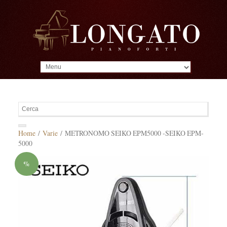
MENU
Home
/
Varie
/ METRONOMO SEIKO EPM5000 -SEIKO EPM-
5000
%