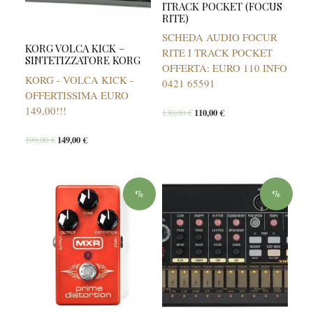
ITRACK POCKET (FOCUS
RITE)
SCHEDA AUDIO FOCUR
KORG VOLCA KICK –
RITE I TRACK POCKET
SINTETIZZATORE KORG
OFFERTA: EURO 110 INFO
KORG - VOLCA KICK -
0421 65591
OFFERTISSIMA EURO
149,00!!!
130,00
€
110,00
€
199,00
€
149,00
€
%
%