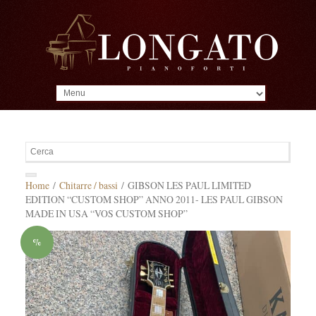
MENU
Home
/
Chitarre / bassi
/ GIBSON LES PAUL LIMITED
EDITION “CUSTOM SHOP” ANNO 2011- LES PAUL GIBSON
MADE IN USA “VOS CUSTOM SHOP”
%