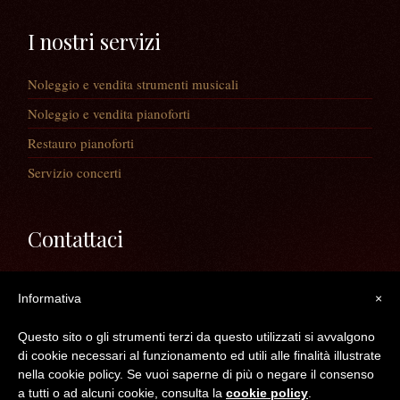
I nostri servizi
Noleggio e vendita strumenti musicali
Noleggio e vendita pianoforti
Restauro pianoforti
Servizio concerti
Contattaci
Via Guaiane, 56
Informativa
×
30020 Noventa di Piave (VE)
Telefono:
0421/65591
Questo sito o gli strumenti terzi da questo utilizzati si avvalgono
Mail:
info@longatopianoforti.it
di cookie necessari al funzionamento ed utili alle finalità illustrate
ORARI DEL NEGOZIO
nella cookie policy. Se vuoi saperne di più o negare il consenso
a tutti o ad alcuni cookie, consulta la
cookie policy
.