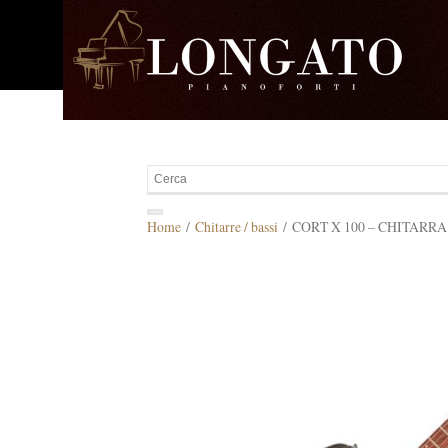
Home
/
Chitarre / bassi
/ CORT X 100 – CHITARRA