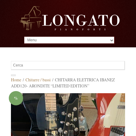
MENU
Home
/
Chitarre / bassi
/ CHITARRA ELETTRICA IBANEZ
ADD120- ARONDITE “LIMITED EDITION”
%