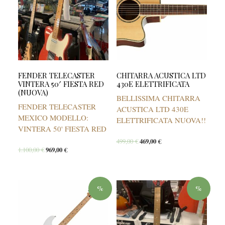
FENDER TELECASTER
CHITARRA ACUSTICA LTD
VINTERA 50′ FIESTA RED
430E ELETTRIFICATA
(NUOVA)
BELLISSIMA CHITARRA
FENDER TELECASTER
ACUSTICA LTD 430E
MEXICO MODELLO:
ELETTRIFICATA NUOVA!!
VINTERA 50' FIESTA RED
499,00
€
469,00
€
1.100,00
€
969,00
€
%
%