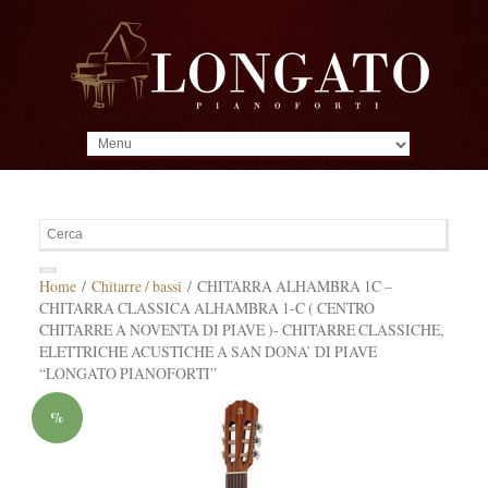
MENU
Home
/
Chitarre / bassi
/ CHITARRA ALHAMBRA 1C –
CHITARRA CLASSICA ALHAMBRA 1-C ( CENTRO
CHITARRE A NOVENTA DI PIAVE )- CHITARRE CLASSICHE,
ELETTRICHE ACUSTICHE A SAN DONA’ DI PIAVE
“LONGATO PIANOFORTI”
%