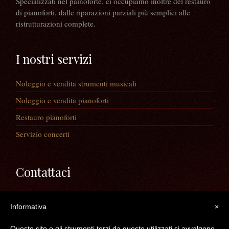
Specializzati nel painoforte, ci occupiamo inoltre del restauro
di pianoforti, dalle riparazioni parziali più semplici alle
ristrutturazioni complete.
I nostri servizi
Noleggio e vendita strumenti musicali
Noleggio e vendita pianoforti
Restauro pianoforti
Servizio concerti
Contattaci
Via Guaiane, 56
Informativa
×
30020 Noventa di Piave (VE)
Telefono:
0421/65591
Questo sito o gli strumenti terzi da questo utilizzati si avvalgono