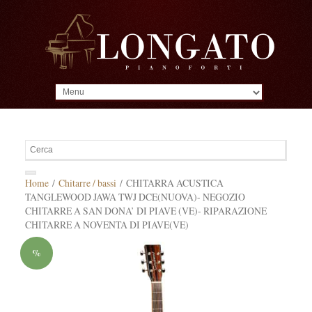
MENU
Home
/
Chitarre / bassi
/ CHITARRA ACUSTICA
TANGLEWOOD JAWA TWJ DCE(NUOVA)- NEGOZIO
CHITARRE A SAN DONA’ DI PIAVE (VE)- RIPARAZIONE
CHITARRE A NOVENTA DI PIAVE(VE)
%