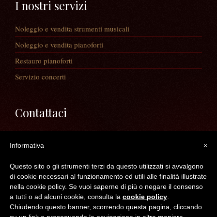
I nostri servizi
Noleggio e vendita strumenti musicali
Noleggio e vendita pianoforti
Restauro pianoforti
Servizio concerti
Contattaci
Via Guaiane, 56
Informativa
×
30020 Noventa di Piave (VE)
Telefono:
0421/65591
Questo sito o gli strumenti terzi da questo utilizzati si avvalgono
Mail:
info@longatopianoforti.it
di cookie necessari al funzionamento ed utili alle finalità illustrate
ORARI DEL NEGOZIO
nella cookie policy. Se vuoi saperne di più o negare il consenso
a tutti o ad alcuni cookie, consulta la
cookie policy
.
Chiudendo questo banner, scorrendo questa pagina, cliccando
©2016 Longato Pianoforti di Longato Jean Marie & c. s.n.c. - C.F. /P.IVA /R.I.