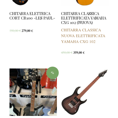
CHITARRA ELETTRICA
CHITARRA CLASSICA
CORT CR100 -LES PAUL-
ELETTRIFICATA YAMAHA
CXG 102 (NUOVA)
CHITARRA CLASSICA
350,00
€
279,00
€
NUOVA ELETTRIFICATA
YAMAHA CXG 102
450,00
€
359,00
€
%