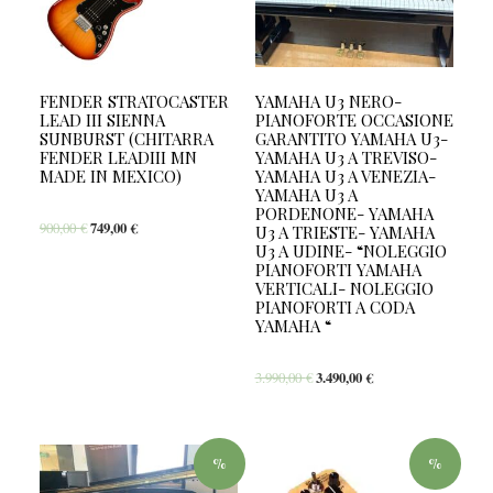
FENDER STRATOCASTER
YAMAHA U3 NERO-
LEAD III SIENNA
PIANOFORTE OCCASIONE
SUNBURST (CHITARRA
GARANTITO YAMAHA U3-
FENDER LEADIII MN
YAMAHA U3 A TREVISO-
MADE IN MEXICO)
YAMAHA U3 A VENEZIA-
YAMAHA U3 A
PORDENONE- YAMAHA
900,00
€
749,00
€
U3 A TRIESTE- YAMAHA
U3 A UDINE- “NOLEGGIO
PIANOFORTI YAMAHA
VERTICALI- NOLEGGIO
PIANOFORTI A CODA
YAMAHA “
3.990,00
€
3.490,00
€
%
%