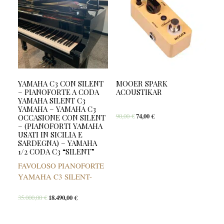
YAMAHA C3 CON SILENT
MOOER SPARK
– PIANOFORTE A CODA
ACOUSTIKAR
YAMAHA SILENT C3
YAMAHA – YAMAHA C3
90,00
€
74,00
€
OCCASIONE CON SILENT
– (PIANOFORTI YAMAHA
USATI IN SICILIA E
SARDEGNA) – YAMAHA
1/2 CODA C3 “SILENT”
FAVOLOSO PIANOFORTE
YAMAHA C3 SILENT-
35.000,00
€
18.490,00
€