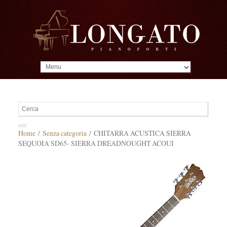
MENU
Home
/
Senza categoria
/ CHITARRA ACUSTICA SIERRA
SEQUOIA SD65- SIERRA DREADNOUGHT ACOUI