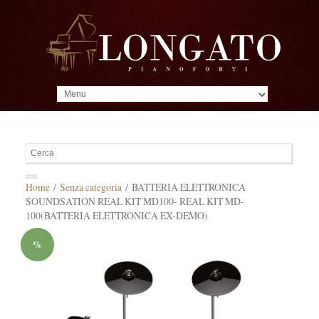
MENU
Home
/
Senza categoria
/ BATTERIA ELETTRONICA
SOUNDSATION REAL KIT MD100- REAL KIT MD-
100(BATTERIA ELETTRONICA EX-DEMO)
%