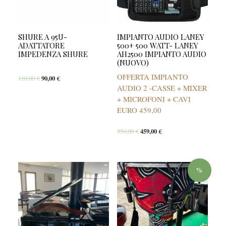
SHURE A 95U-
IMPIANTO AUDIO LANEY
ADATTATORE
500+ 500 WATT- LANEY
IMPEDENZA SHURE
AH2500 IMPIANTO AUDIO
(NUOVO)
OFFERTA IMPIANTO
110,00
€
90,00
€
AUDIO 2 -CASSE + MIXER
+ MICROFONI + CAVI
EURO 459,00
550,00
€
459,00
€
%