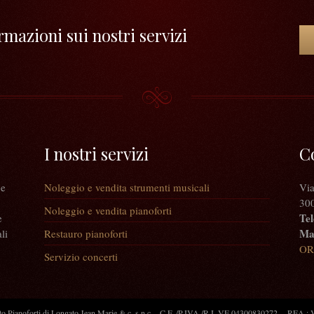
mazioni sui nostri servizi
I nostri servizi
C
 e
Noleggio e vendita strumenti musicali
Via
300
Noleggio e vendita pianoforti
Tel
e
Mai
li
Restauro pianoforti
OR
Servizio concerti
 Pianoforti di Longato Jean Marie & c. s.n.c. - C.F. /P.IVA /R.I. VE 04300830272 -- REA 