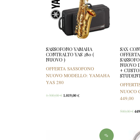
SASSOFONO YAMAHA
SAX CO
CONTRALTO YAS 280 (
OFFERTA
NUOVO )
SASSOF
NUOVO D
OFFERTA SASSOFONO
+ CUSTO
NUOVO MODELLO: YAMAHA
STUDENT
YAS 280
OFFERTI
NUOCO 
1.300,00
€
1.019,00
€
449,00
500,00
€
44
%