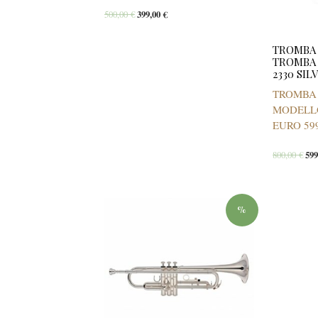
500,00
€
399,00
€
TROMBA 
TROMBA
2330 SIL
TROMBA
MODELLO
EURO 599
800,00
€
59
%