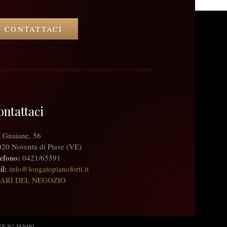
CONTATTACI
ontattaci
 Guaiane, 56
20 Noventa di Piave (VE)
efono:
0421/65591
l:
info@longatopianoforti.it
ARI DEL NEGOZIO
: VE N° 383050