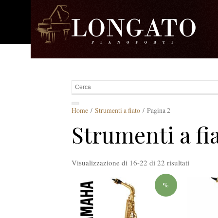
Home
/
Strumenti a fiato
/ Pagina 2
Strumenti a fi
Visualizzazione di 16-22 di 22 risultati
%