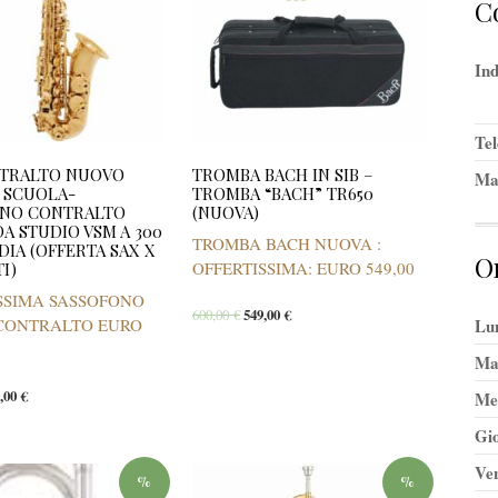
Co
Ind
Tel
NTRALTO NUOVO
TROMBA BACH IN SIB –
Ma
 SCUOLA-
TROMBA “BACH” TR650
ONO CONTRALTO
(NUOVA)
A STUDIO VSM A 300
TROMBA BACH NUOVA :
DIA (OFFERTA SAX X
O
OFFERTISSIMA: EURO 549,00
I)
SSIMA SASSOFONO
600,00
€
549,00
€
CONTRALTO EURO
Lu
Ma
9,00
€
Me
Gio
Ve
%
%