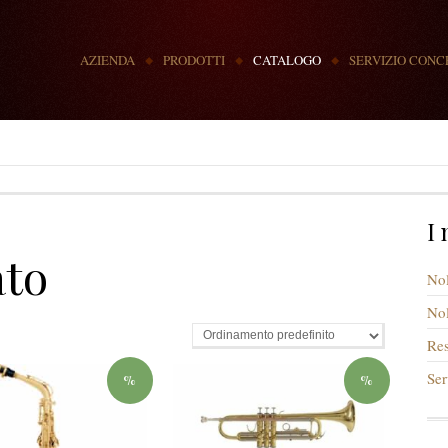
MENU
AZIENDA
PRODOTTI
CATALOGO
SERVIZIO CONC
I 
ato
Nol
Nol
Res
Ser
%
%