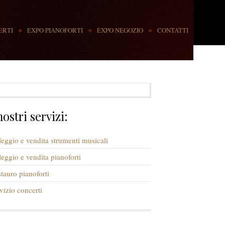
ERTI
EXPO PIANOFORTI
EXPO NEGOZIO
CONTATTI
nostri servizi:
eggio e vendita strumenti musicali
eggio e vendita pianoforti
tauro pianoforti
vizio concerti