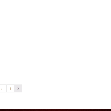
←
1
2