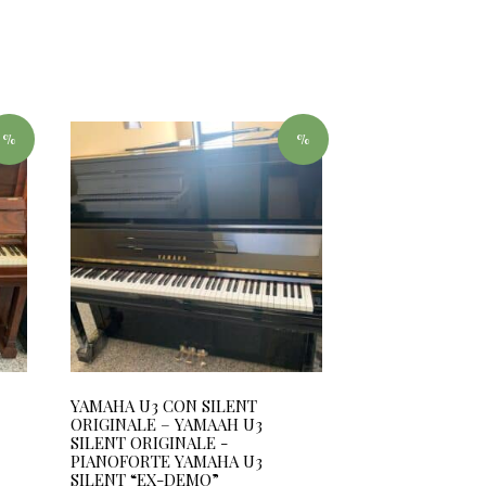
%
%
YAMAHA U3 CON SILENT
ORIGINALE – YAMAAH U3
SILENT ORIGINALE -
PIANOFORTE YAMAHA U3
SILENT “EX-DEMO”