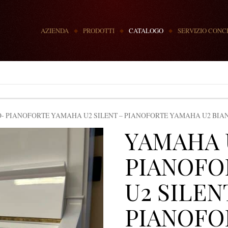
MENU
AZIENDA
PRODOTTI
CATALOGO
SERVIZIO CONC
- PIANOFORTE YAMAHA U2 SILENT – PIANOFORTE YAMAHA U2 BIA
YAMAHA 
PIANOFO
U2 SILEN
PIANOFO