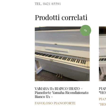
TEL. 0421 65591
Prodotti correlati
%
YAMAHA U1 BIANCO USATO –
PIA
Pianoforte Yamaha Ricondizionato
“HO
Bianco U1 –
PIA
FAVOLOSO PIANOFORTE
"HO