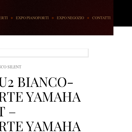
ERTI
EXPO PIANOFORTI
EXPO NEGOZIO
CONTATTI
NCO SILENT
U2 BIANCO-
RTE YAMAHA
T –
RTE YAMAHA