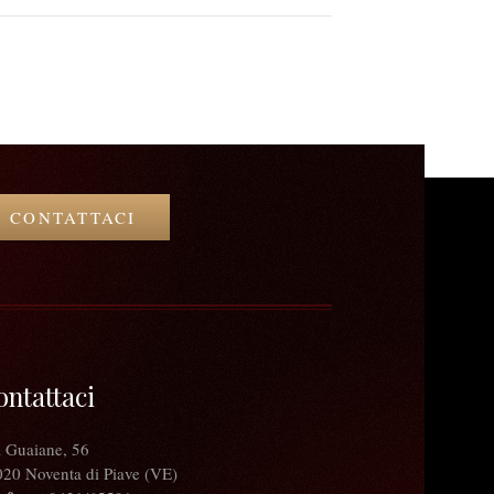
CONTATTACI
ontattaci
 Guaiane, 56
20 Noventa di Piave (VE)