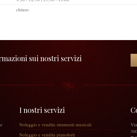
chiuso
mazioni sui nostri servizi
I nostri servizi
C
 e
Noleggio e vendita strumenti musicali
Via
300
Noleggio e vendita pianoforti