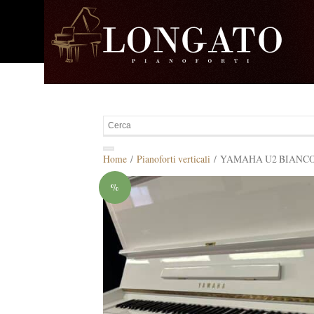
Home
/
Pianoforti verticali
/ YAMAHA U2 BIANCO
%