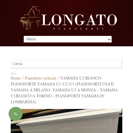
MENU
Home
/
Pianoforti verticali
/ YAMAHA U2 BIANCO-
PIANOFORTE YAMAHA U1-U2-U3 (PIANOFORTI USATI
YAMAHA A MILANO- YAMAHA U3 A MONZA – YAMAHA
U1BIANCO A TORINO – PIANOFORTI YAMAHA IN
LOMBARDIA)
%