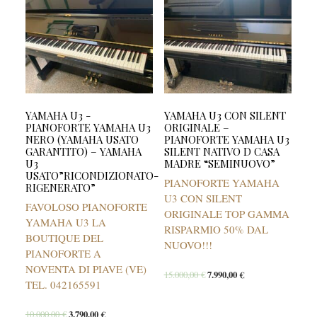
YAMAHA U3 -
YAMAHA U3 CON SILENT
PIANOFORTE YAMAHA U3
ORIGINALE –
NERO (YAMAHA USATO
PIANOFORTE YAMAHA U3
GARANTITO) – YAMAHA
SILENT NATIVO D CASA
U3
MADRE “SEMINUOVO”
USATO”RICONDIZIONATO-
PIANOFORTE YAMAHA
RIGENERATO”
U3 CON SILENT
FAVOLOSO PIANOFORTE
ORIGINALE TOP GAMMA
YAMAHA U3 LA
RISPARMIO 50% DAL
BOUTIQUE DEL
NUOVO!!!
PIANOFORTE A
NOVENTA DI PIAVE (VE)
15.000,00
€
7.990,00
€
TEL. 042165591
10.000,00
€
3.790,00
€