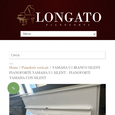
MENU
Home
/
Pianoforti verticali
/ YAMAHA U1 BIANCO SILENT-
PIANOFORTE YAMAHA U1 SILENT – PIANOFORTI
YAMAHA CON SILENT
%