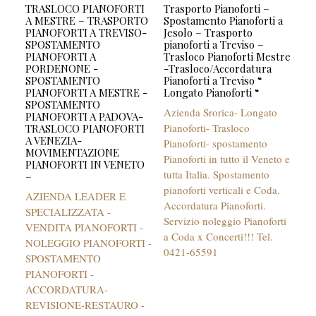
TRASLOCO PIANOFORTI
Trasporto Pianoforti –
A MESTRE – TRASPORTO
Spostamento Pianoforti a
PIANOFORTI A TREVISO-
Jesolo – Trasporto
SPOSTAMENTO
pianoforti a Treviso –
PIANOFORTI A
Trasloco Pianoforti Mestre
PORDENONE -
-Trasloco/Accordatura
SPOSTAMENTO
Pianoforti a Treviso “
PIANOFORTI A MESTRE -
Longato Pianoforti “
SPOSTAMENTO
Azienda Srorica- Longato
PIANOFORTI A PADOVA-
Pianoforti- Trasloco
TRASLOCO PIANOFORTI
A VENEZIA-
Pianoforti- spostamento
MOVIMENTAZIONE
Pianoforti in tutto il Veneto e
PIANOFORTI IN VENETO
tutta Italia. Spostamento
–
pianoforti verticali e Coda.
AZIENDA LEADER E
Accordatura Pianoforti.
SPECIALIZZATA -
Servizio noleggio Pianoforti
VENDITA PIANOFORTI -
a Coda x Concerti!!! Tel.
NOLEGGIO PIANOFORTI -
0421-65591
SPOSTAMENTO
PIANOFORTI -
ACCORDATURA-
REVISIONE-RESTAURO -