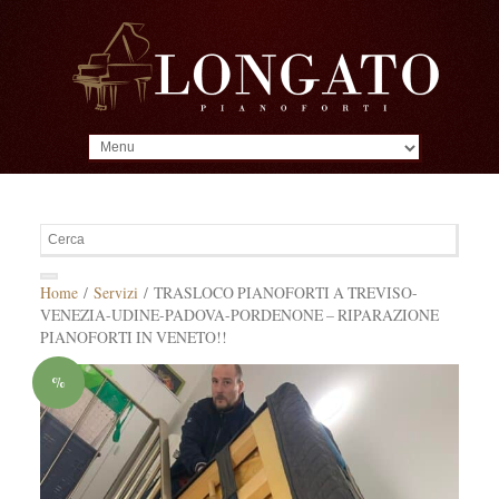
MENU
Home
/
Servizi
/ TRASLOCO PIANOFORTI A TREVISO-
VENEZIA-UDINE-PADOVA-PORDENONE – RIPARAZIONE
PIANOFORTI IN VENETO!!
%