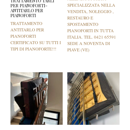
TRATTAMENTO TARLI
SPECIALIZZATA NELLA
PER PIANOFORTI-
ANTITARLO PER
VENDITA, NOLEGGIO ,
PIANOFORTI
RESTAURO E
TRATTAMENTO
SPOSTAMENTO
ANTITARLO PER
PIANOFORTI IN TUTTA
PIANOFORTI
ITALIA. TEL. 0421 65591
CERTIFICATO SU TUTTI I
SEDE A NOVENTA DI
TIPI DI PIANOFORTE!!!
PIAVE (VE)