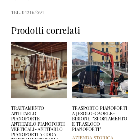
TEL. 042165591
Prodotti correlati
TRATTAMENTO
TRASPORTO PIANOFORTI
ANTITARLO
A JESOLO-CAORLE-
PIANOFORTE-
BIBIONE-“SPOSTAMENTO
ANTITARLO PIANOFORTI
E TRASLOCO
VERTICALI- ANTITARLO
PIANOFORTI”
PIANOFORTI A CODA-
AZIENDA STORICA