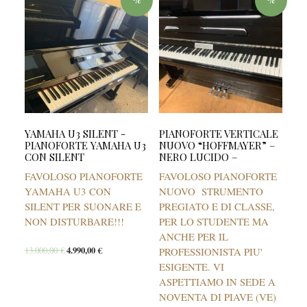
%
%
YAMAHA U3 SILENT -
PIANOFORTE VERTICALE
PIANOFORTE YAMAHA U3
NUOVO “HOFFMAYER” –
CON SILENT
NERO LUCIDO –
FAVOLOSO PIANOFORTE
FAVOLOSO PIANOFORTE
YAMAHA U3 CON
NUOVO STRUMENTO
SILENT PER SUONARE E
PREGIATO E DI CLASSE,
NON DISTURBARE!!!
PER LO STUDENTE MA
ANCHE PER IL
13.000,00
€
4.990,00
€
PROFESSIONISTA PIU'
ESIGENTE. VI
ASPETTIAMO IN SEDE A
NOVENTA DI PIAVE (VE)