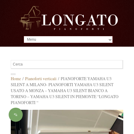
MENU
Home
/
Pianoforti verticali
/ PIANOFORTE YAMAHA U3
SILENT A MILANO- PIANOFORTI YAMAHA U3 SILENT
USATO A MONZA – YAMAHA U3 SILENT BIANCO A
TORINO – YAMAHA U3 SILENT IN PIEMONTE “LONGATO
PIANOFORTI “
%