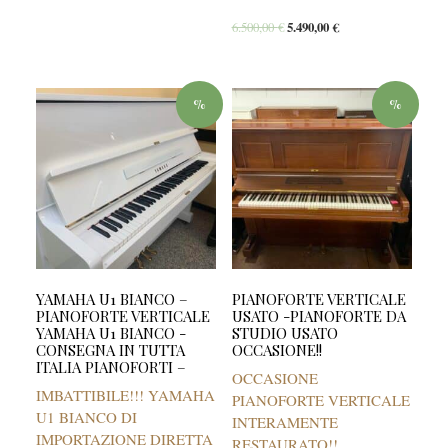
6.500,00
€
5.490,00
€
%
%
YAMAHA U1 BIANCO –
PIANOFORTE VERTICALE
PIANOFORTE VERTICALE
USATO -PIANOFORTE DA
YAMAHA U1 BIANCO -
STUDIO USATO
CONSEGNA IN TUTTA
OCCASIONE!!
ITALIA PIANOFORTI –
OCCASIONE
IMBATTIBILE!!! YAMAHA
PIANOFORTE VERTICALE
U1 BIANCO DI
INTERAMENTE
IMPORTAZIONE DIRETTA
RESTAURATO!!