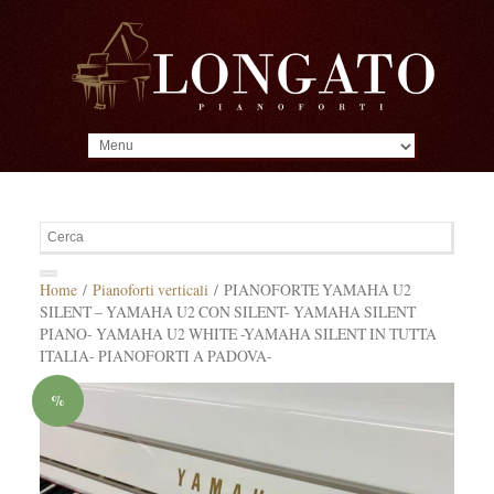
MENU
Home
/
Pianoforti verticali
/ PIANOFORTE YAMAHA U2
SILENT – YAMAHA U2 CON SILENT- YAMAHA SILENT
PIANO- YAMAHA U2 WHITE -YAMAHA SILENT IN TUTTA
ITALIA- PIANOFORTI A PADOVA-
%