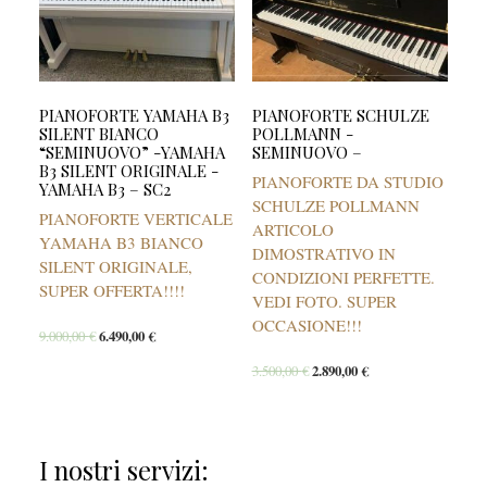
PIANOFORTE YAMAHA B3
PIANOFORTE SCHULZE
SILENT BIANCO
POLLMANN -
“SEMINUOVO” -YAMAHA
SEMINUOVO –
B3 SILENT ORIGINALE -
PIANOFORTE DA STUDIO
YAMAHA B3 – SC2
SCHULZE POLLMANN
PIANOFORTE VERTICALE
ARTICOLO
YAMAHA B3 BIANCO
DIMOSTRATIVO IN
SILENT ORIGINALE,
CONDIZIONI PERFETTE.
SUPER OFFERTA!!!!
VEDI FOTO. SUPER
OCCASIONE!!!
9.000,00
€
6.490,00
€
3.500,00
€
2.890,00
€
I nostri servizi: