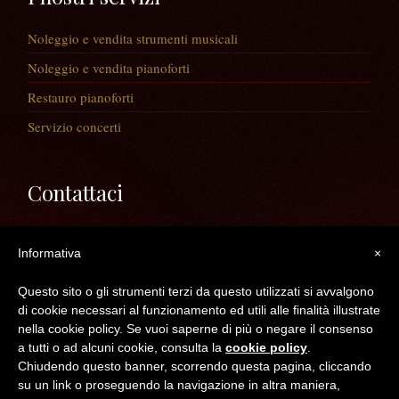
Noleggio e vendita strumenti musicali
Noleggio e vendita pianoforti
Restauro pianoforti
Servizio concerti
Contattaci
Via Guaiane, 56
Informativa
×
30020 Noventa di Piave (VE)
Telefono:
0421/65591
Questo sito o gli strumenti terzi da questo utilizzati si avvalgono
Mail:
info@longatopianoforti.it
di cookie necessari al funzionamento ed utili alle finalità illustrate
ORARI DEL NEGOZIO
nella cookie policy. Se vuoi saperne di più o negare il consenso
a tutti o ad alcuni cookie, consulta la
cookie policy
.
Chiudendo questo banner, scorrendo questa pagina, cliccando
©2016 Longato Pianoforti di Longato Jean Marie & c. s.n.c. - C.F. /P.IVA /R.I.
su un link o proseguendo la navigazione in altra maniera,
VE 04300830272 -- REA : VE N° 383050