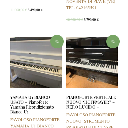
NOVENTA DI PIAVE (VE)
TEL. 042165591
11.000,00
€
3.490,00
€
10.000,00
€
3.790,00
€
%
%
YAMAHA U1 BIANCO
PIANOFORTE VERTICALE
USATO – Pianoforte
NUOVO “HOFFMAYER” –
Yamaha Ricondizionato
NERO LUCIDO –
Bianco U1 –
FAVOLOSO PIANOFORTE
FAVOLOSO PIANOFORTE
NUOVO STRUMENTO
YAMAHA U1 BIANCO
PREGIATO E DI CLASSE,