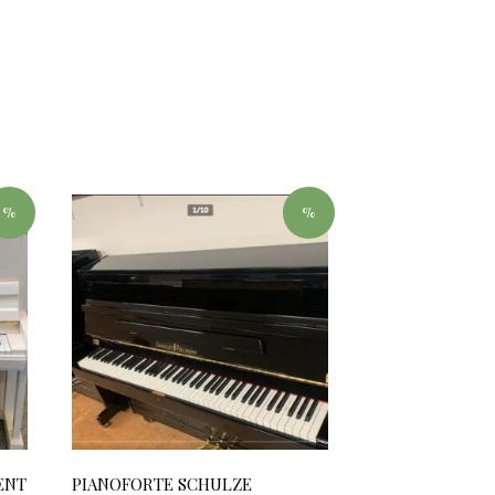
%
%
ENT
PIANOFORTE SCHULZE