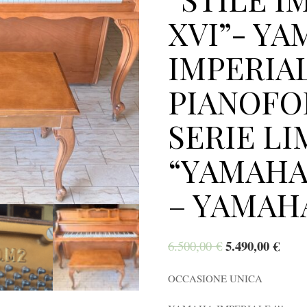
XVI”- Y
IMPERIAL
PIANOFO
SERIE LI
“YAMAHA
– YAMAH
5.490,00
€
6.500,00
€
OCCASIONE UNICA