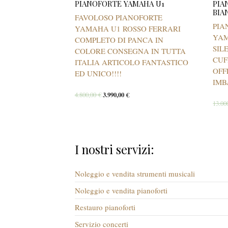
PIANOFORTE YAMAHA U1
PIA
BIA
FAVOLOSO PIANOFORTE
PIA
YAMAHA U1 ROSSO FERRARI
YAM
COMPLETO DI PANCA IN
SIL
COLORE CONSEGNA IN TUTTA
CUF
ITALIA ARTICOLO FANTASTICO
OFF
ED UNICO!!!!
IMB
4.800,00
€
3.990,00
€
13.00
I nostri servizi:
Noleggio e vendita strumenti musicali
Noleggio e vendita pianoforti
Restauro pianoforti
Servizio concerti