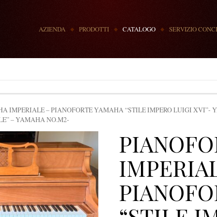
MENU
AZIENDA
PRODOTTI
CATALOGO
SERVIZIO CONC
 IMPERIALE – PIANOFORTE YAMAHA “STILE IMPERO LUIGI XVI”- 
LE” – YAMAHA NO.M2-
PIANOFO
IMPERIAL
PIANOFO
“STILE I