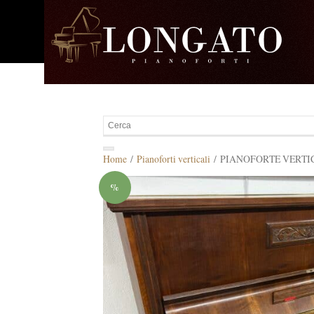
Home
/
Pianoforti verticali
/ PIANOFORTE VERTIC
%