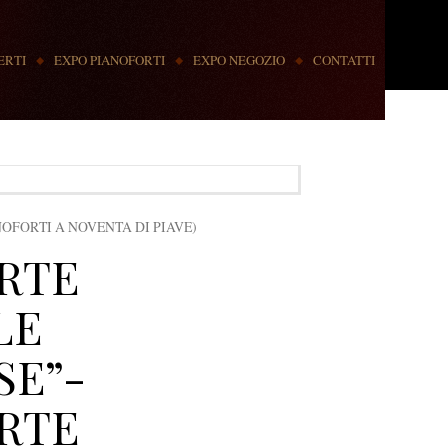
ERTI
EXPO PIANOFORTI
EXPO NEGOZIO
CONTATTI
OFORTI A NOVENTA DI PIAVE)
RTE
LE
SE”-
RTE