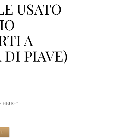
LE USATO
IO
RTI A
DI PIAVE)
E HEUG”
NI