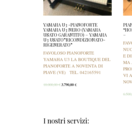
YAMAHA U3 -PIANOFORTE
PIA
YAMAHA U3 NERO (YAMAHA
“HO
USATO GARANTITO) – YAMAHA
–
U3 USATO”RICONDIZIONATO-
FAV
RIGENERATO”
NUO
FAVOLOSO PIANOFORTE
E D
YAMAHA U3 LA BOUTIQUE DEL
MA 
PIANOFORTE A NOVENTA DI
PRO
PIAVE (VE) TEL. 042165591
VI 
NOV
10.000,00
€
3.790,00
€
6.500
I nostri servizi: