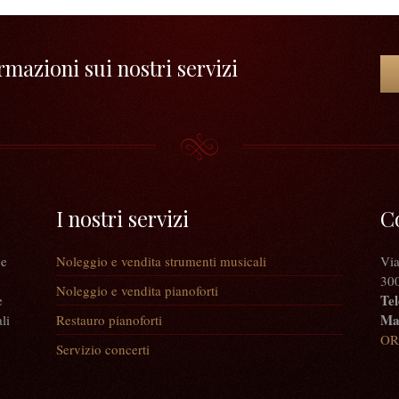
mazioni sui nostri servizi
I nostri servizi
C
 e
Noleggio e vendita strumenti musicali
Via
300
Noleggio e vendita pianoforti
Tel
e
Mai
li
Restauro pianoforti
OR
Servizio concerti