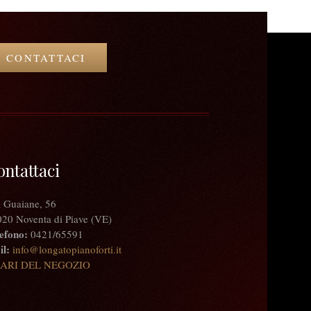
CONTATTACI
ontattaci
 Guaiane, 56
20 Noventa di Piave (VE)
efono:
0421/65591
l:
info@longatopianoforti.it
ARI DEL NEGOZIO