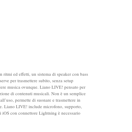
n ritmi ed effetti, un sistema di speaker con bass
serve per trasmettere subito, senza setup
videre musica ovunque. Liano LIVE! pensato per
duzione di contenuti musicali. Non è un semplice
ll’uso, permette di suonare e trasmettere in
ne. Liano LIVE! include microfono, supporto,
ivi iOS con connettore Lightning è necessario