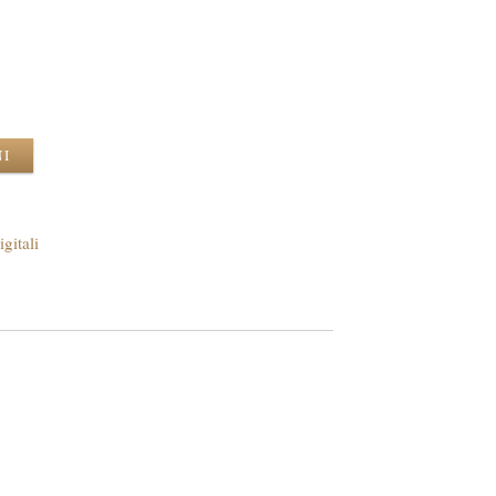
NI
igitali