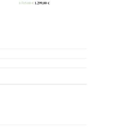
1.715,00
€
1.299,00
€