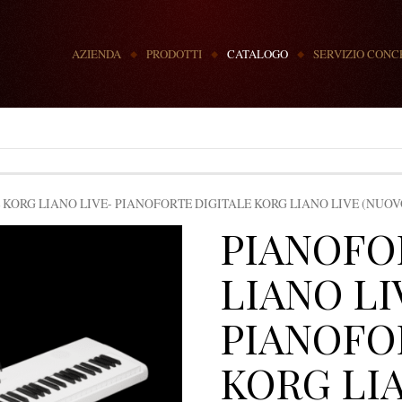
MENU
AZIENDA
PRODOTTI
CATALOGO
SERVIZIO CONC
KORG LIANO LIVE- PIANOFORTE DIGITALE KORG LIANO LIVE (NUOV
PIANOFO
LIANO LI
PIANOFO
KORG LI