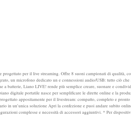
 progettato per il live streaming. Offre 8 suoni campionati di qualità, co
egrato, un microfono dedicato un e connessioni audio/USB: tutto ciò che 
che a batterie, Liano LIVE! rende più semplice creare, suonare e condi
iano digitale portatile nasce per semplificare le dirette online e la pro
rogettato appositamente per il livestream: compatto, completo e pronto a
ario in un’unica soluzione Apri la confezione e puoi andare subito onli
igurazioni complesse e necessità di accessori aggiuntivi. * Per disposit