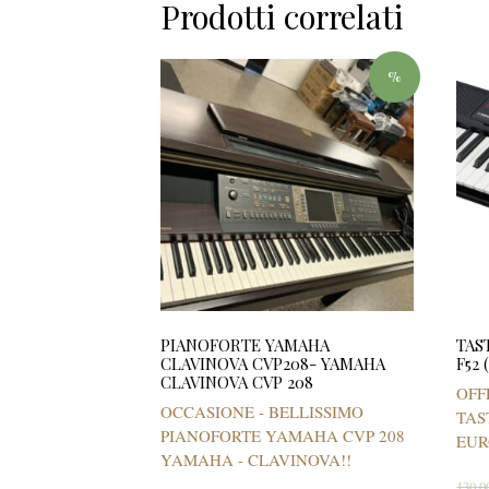
Prodotti correlati
%
PIANOFORTE YAMAHA
TAS
CLAVINOVA CVP208- YAMAHA
F52
CLAVINOVA CVP 208
OFF
OCCASIONE - BELLISSIMO
TAS
PIANOFORTE YAMAHA CVP 208
EUR
YAMAHA - CLAVINOVA!!
130,