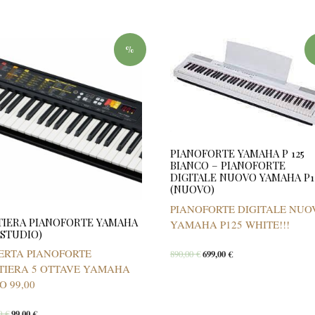
%
PIANOFORTE YAMAHA P 125
BIANCO – PIANOFORTE
DIGITALE NUOVO YAMAHA P1
(NUOVO)
PIANOFORTE DIGITALE NUO
TIERA PIANOFORTE YAMAHA
YAMAHA P125 WHITE!!!
 (STUDIO)
ERTA PIANOFORTE
890,00
€
699,00
€
TIERA 5 OTTAVE YAMAHA
O 99,00
00
€
99,00
€