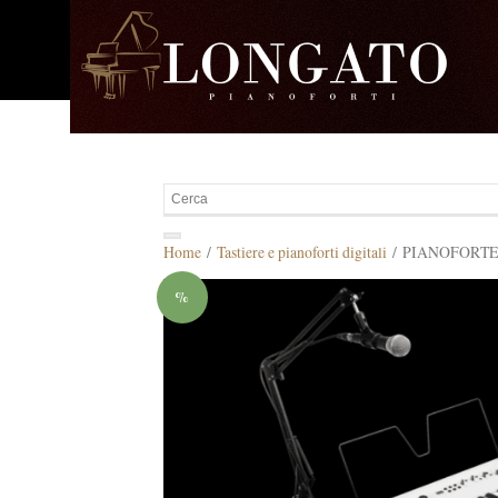
Home
/
Tastiere e pianoforti digitali
/ PIANOFORTE 
%