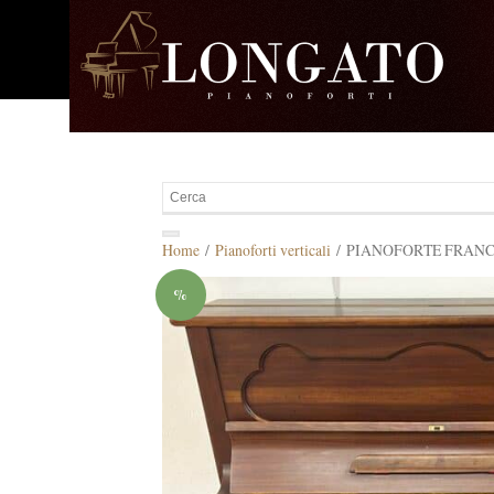
Home
/
Pianoforti verticali
/ PIANOFORTE FRANC
%