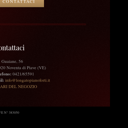
CONTATTACI
ontattaci
 Guaiane, 56
20 Noventa di Piave (VE)
efono:
0421/65591
l:
info@longatopianoforti.it
ARI DEL NEGOZIO
: VE N° 383050