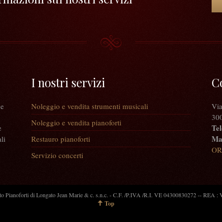
I nostri servizi
C
 e
Noleggio e vendita strumenti musicali
Via
300
Noleggio e vendita pianoforti
Tel
e
Mai
li
Restauro pianoforti
OR
Servizio concerti
 Pianoforti di Longato Jean Marie & c. s.n.c. - C.F. /P.IVA /R.I. VE 04300830272 -- REA 
Top