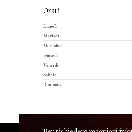
Orari
Lunedì
Martedì
Mercoledì
Giovedì
Venerdì
Sabato
Domenica
Per richiedere maggiori infor