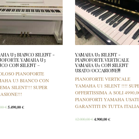
AHA U3 BIANCO SILENT -
YAMAHA U1 SILENT -
NOFORTE YAMAHA U3
PIANOFORTE VERTICALE
NCO CON SILENT –
YAMAHA U1 CON SILENT
USATO/OCCASIONE!!!
OLOSO PIANOFORTE
PIANOFORTE VERTICALE
AHA U3 BIANCO CON
YAMAHA U1 SILENT !!!! SUP
TEMA SILENT!!! SUPER
OFFERTISSIMA A SOLI 4990,0
ASIONE!!!
PIANOFORTI YAMAHA USATI
GARANTITI IN TUTTA ITALIA!
,00
€
5.490,00
€
12.000,00
€
4.900,00
€