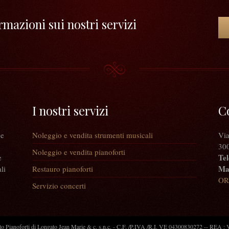
mazioni sui nostri servizi
I nostri servizi
C
 e
Noleggio e vendita strumenti musicali
Via
300
Noleggio e vendita pianoforti
Tel
e
Mai
li
Restauro pianoforti
OR
Servizio concerti
 Pianoforti di Longato Jean Marie & c. s.n.c. - C.F. /P.IVA /R.I. VE 04300830272 -- REA 