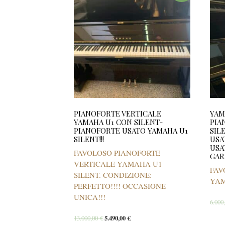
PIANOFORTE VERTICALE
YAM
YAMAHA U1 CON SILENT-
PIA
PIANOFORTE USATO YAMAHA U1
SIL
SILENT!!!
USA
USA
FAVOLOSO PIANOFORTE
GAR
VERTICALE YAMAHA U1
FAV
SILENT. CONDIZIONE:
YAM
PERFETTO!!!! OCCASIONE
UNICA!!!
6.000
13.000,00
€
5.490,00
€