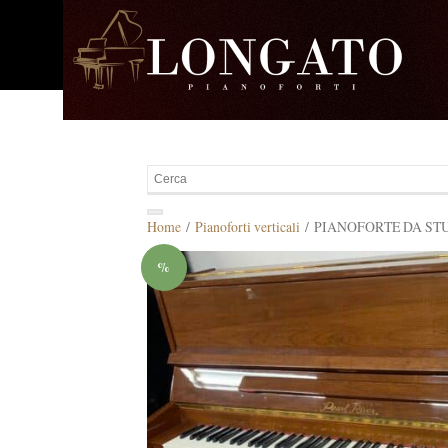
Home
/
Pianoforti verticali
/ PIANOFORTE DA STU
%