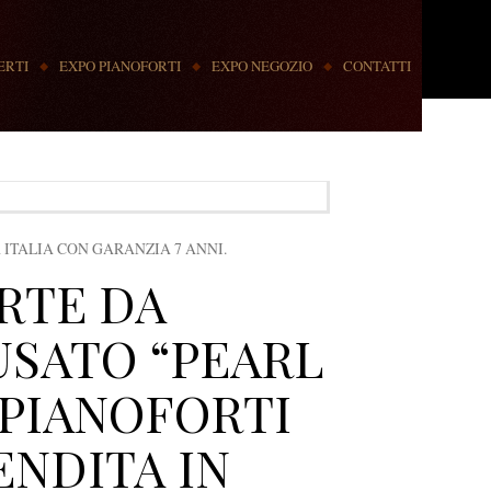
ERTI
EXPO PIANOFORTI
EXPO NEGOZIO
CONTATTI
 ITALIA CON GARANZIA 7 ANNI.
RTE DA
USATO “PEARL
 PIANOFORTI
ENDITA IN