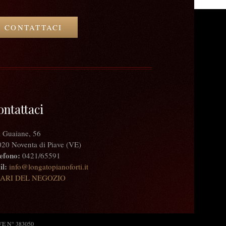
CONTATTACI
ontattaci
 Guaiane, 56
20 Noventa di Piave (VE)
efono:
0421/65591
l:
info@longatopianoforti.it
ARI DEL NEGOZIO
: VE N° 383050