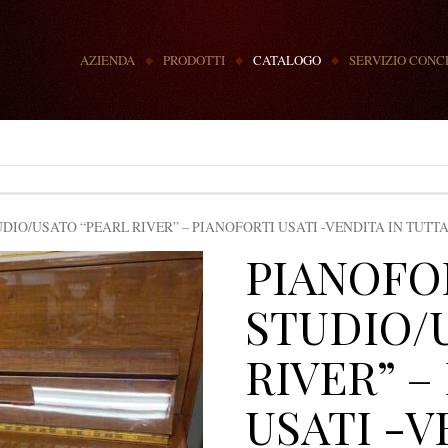
MENU
AZIENDA
PRODOTTI
CATALOGO
SERVIZIO CONC
DIO/USATO “PEARL RIVER” – PIANOFORTI USATI -VENDITA IN TUTTA
PIANOFO
STUDIO/
RIVER” –
USATI -V