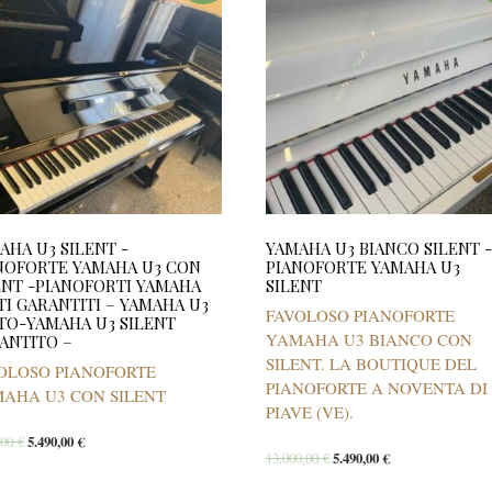
AHA U3 SILENT -
YAMAHA U3 BIANCO SILENT -
NOFORTE YAMAHA U3 CON
PIANOFORTE YAMAHA U3
ENT -PIANOFORTI YAMAHA
SILENT
TI GARANTITI – YAMAHA U3
FAVOLOSO PIANOFORTE
TO-YAMAHA U3 SILENT
YAMAHA U3 BIANCO CON
ANTITO –
SILENT. LA BOUTIQUE DEL
OLOSO PIANOFORTE
PIANOFORTE A NOVENTA DI
AHA U3 CON SILENT
PIAVE (VE).
,00
€
5.490,00
€
13.000,00
€
5.490,00
€