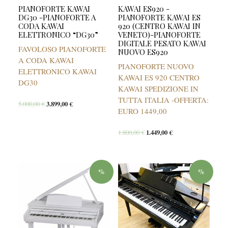
PIANOFORTE KAWAI
KAWAI ES920 -
DG30 -PIANOFORTE A
PIANOFORTE KAWAI ES
CODA KAWAI
920 (CENTRO KAWAI IN
ELETTRONICO “DG30”
VENETO)-PIANOFORTE
DIGITALE PESATO KAWAI
FAVOLOSO PIANOFORTE
NUOVO ES920
A CODA KAWAI
PIANOFORTE NUOVO
ELETTRONICO KAWAI
KAWAI ES 920 CENTRO
DG30
KAWAI SPEDIZIONE IN
TUTTA ITALIA -OFFERTA:
5.000,00
€
3.899,00
€
EURO 1449,00
1.800,00
€
1.449,00
€
%
%