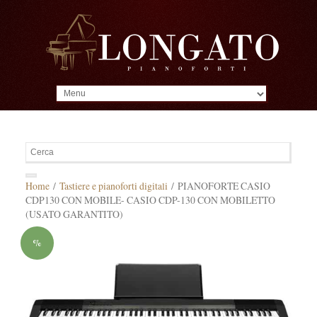
MENU
Home
/
Tastiere e pianoforti digitali
/ PIANOFORTE CASIO
CDP130 CON MOBILE- CASIO CDP-130 CON MOBILETTO
(USATO GARANTITO)
%