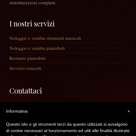
ristrutturazioni complete.
I nostri servizi
Noleggio e vendita strumenti musicali
Noleggio e vendita pianoforti
Restauro pianoforti
Servizio concerti
Contattaci
Via Guaiane, 56
Informativa
×
30020 Noventa di Piave (VE)
Telefono:
0421/65591
Questo sito o gli strumenti terzi da questo utilizzati si avvalgono
Mail:
info@longatopianoforti.it
di cookie necessari al funzionamento ed utili alle finalità illustrate
ORARI DEL NEGOZIO